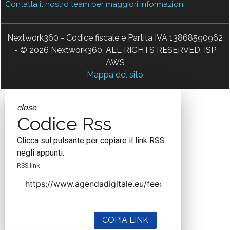
Contatta il nostro team per maggiori informazioni
Nextwork360 - Codice fiscale e Partita IVA 13868590962
- © 2026 Nextwork360. ALL RIGHTS RESERVED. ISP
AWS
Mappa del sito
close
Codice Rss
Clicca sul pulsante per copiare il link RSS
negli appunti.
RSS link
COPIA LINK