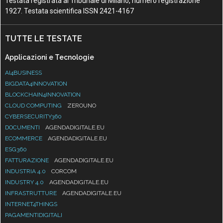
Testata registrata al Tribunale di Milano, numero registrazione
1927. Testata scientifica ISSN 2421-4167
TUTTE LE TESTATE
Applicazioni e Tecnologie
AI4BUSINESS
BIGDATA4INNOVATION
BLOCKCHAIN4INNOVATION
CLOUD COMPUTING
ZEROUNO
CYBERSECURITY360
DOCUMENTI
AGENDADIGITALE.EU
ECOMMERCE
AGENDADIGITALE.EU
ESG360
FATTURAZIONE
AGENDADIGITALE.EU
INDUSTRIA 4.0
CORCOM
INDUSTRY 4.0
AGENDADIGITALE.EU
INFRASTRUTTURE
AGENDADIGITALE.EU
INTERNET4THINGS
PAGAMENTIDIGITALI