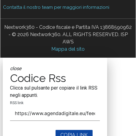
Contatta il nostro team per maggiori informazioni
Nextwork360 - Codice fiscale e Partita IVA 13868590962
- © 2026 Nextwork360. ALL RIGHTS RESERVED. ISP
AWS
Mappa del sito
close
Codice Rss
Clicca sul pulsante per copiare il link RSS
negli appunti.
RSS link
COPIA LINK