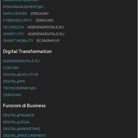
RISKMANAGEMENT360
DATA CENTER
ZEROUNO
CYBERSECURITY
ZEROUNO
SICUREZZA
AGENDADIGITALE.EU
SMART CITY
AGENDADIGITALE.EU
SMART MOBILITY
ECONOMYUP
Digital Transformation
AGENDADIGITALE.EU
CORCOM
DIGITAL4EXECUTIVE
DIGITAL4PMI
TECHCOMPANY360
ZEROUNO
Funzioni di Business
DIGITAL4FINANCE
DIGITAL4LEGAL
DIGITAL4MARKETING
DIGITAL4PROCUREMENT