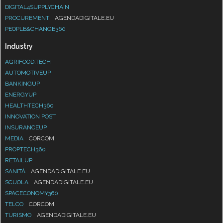
DIGITAL4SUPPLYCHAIN
PROCUREMENT
AGENDADIGITALE.EU
PEOPLE&CHANGE360
Industry
AGRIFOOD.TECH
AUTOMOTIVEUP
BANKINGUP
ENERGYUP
HEALTHTECH360
INNOVATION POST
INSURANCEUP
MEDIA
CORCOM
PROPTECH360
RETAILUP
SANITÀ
AGENDADIGITALE.EU
SCUOLA
AGENDADIGITALE.EU
SPACECONOMY360
TELCO
CORCOM
TURISMO
AGENDADIGITALE.EU