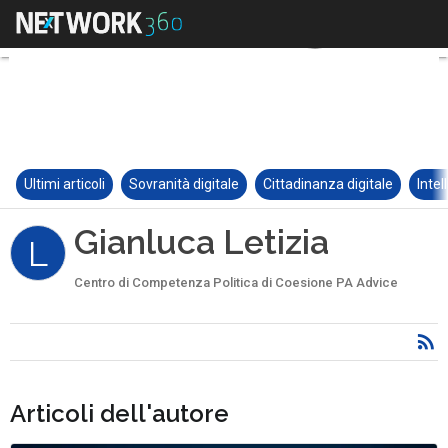
Ultimi articoli
Sovranità digitale
Cittadinanza digitale
Intel
Gianluca Letizia
L
Centro di Competenza Politica di Coesione PA Advice
Articoli dell'autore