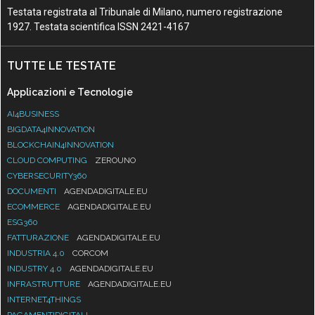
Testata registrata al Tribunale di Milano, numero registrazione
1927. Testata scientifica ISSN 2421-4167
TUTTE LE TESTATE
Applicazioni e Tecnologie
AI4BUSINESS
BIGDATA4INNOVATION
BLOCKCHAIN4INNOVATION
CLOUD COMPUTING
ZEROUNO
CYBERSECURITY360
DOCUMENTI
AGENDADIGITALE.EU
ECOMMERCE
AGENDADIGITALE.EU
ESG360
FATTURAZIONE
AGENDADIGITALE.EU
INDUSTRIA 4.0
CORCOM
INDUSTRY 4.0
AGENDADIGITALE.EU
INFRASTRUTTURE
AGENDADIGITALE.EU
INTERNET4THINGS
PAGAMENTIDIGITALI