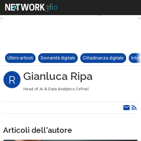
Ultimi articoli
Sovranità digitale
Cittadinanza digitale
Intel
Gianluca Ripa
R
Head of AI & Data Analytics Cefriel
Articoli dell'autore