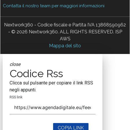
Contatta il nostro team per maggiori informazioni
Nextwork360 - Codice fiscale e Partita IVA 13868590962
- © 2026 Nextwork360. ALL RIGHTS RESERVED. ISP
AWS
Mappa del sito
close
Codice Rss
Clicca sul pulsante per copiare il link RSS
negli appunti.
RSS link
COPIA LINK