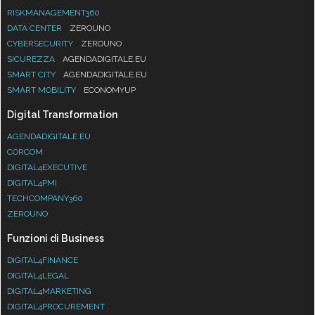
RISKMANAGEMENT360
DATA CENTER
ZEROUNO
CYBERSECURITY
ZEROUNO
SICUREZZA
AGENDADIGITALE.EU
SMART CITY
AGENDADIGITALE.EU
SMART MOBILITY
ECONOMYUP
Digital Transformation
AGENDADIGITALE.EU
CORCOM
DIGITAL4EXECUTIVE
DIGITAL4PMI
TECHCOMPANY360
ZEROUNO
Funzioni di Business
DIGITAL4FINANCE
DIGITAL4LEGAL
DIGITAL4MARKETING
DIGITAL4PROCUREMENT