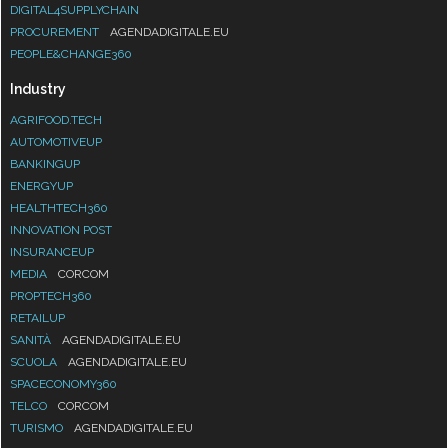
DIGITAL4SUPPLYCHAIN
PROCUREMENT
AGENDADIGITALE.EU
PEOPLE&CHANGE360
Industry
AGRIFOOD.TECH
AUTOMOTIVEUP
BANKINGUP
ENERGYUP
HEALTHTECH360
INNOVATION POST
INSURANCEUP
MEDIA
CORCOM
PROPTECH360
RETAILUP
SANITÀ
AGENDADIGITALE.EU
SCUOLA
AGENDADIGITALE.EU
SPACECONOMY360
TELCO
CORCOM
TURISMO
AGENDADIGITALE.EU