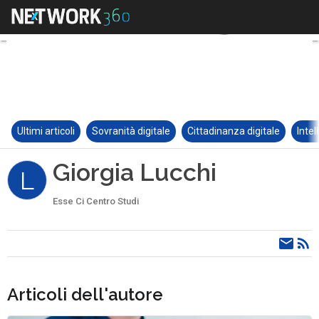
Ultimi articoli
Sovranità digitale
Cittadinanza digitale
Intel
Giorgia Lucchi
L
Esse Ci Centro Studi
Articoli dell'autore