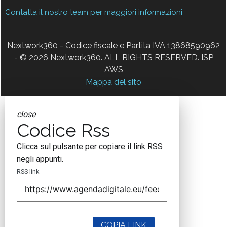
Contatta il nostro team per maggiori informazioni
Nextwork360 - Codice fiscale e Partita IVA 13868590962
- © 2026 Nextwork360. ALL RIGHTS RESERVED. ISP
AWS
Mappa del sito
close
Codice Rss
Clicca sul pulsante per copiare il link RSS
negli appunti.
RSS link
COPIA LINK