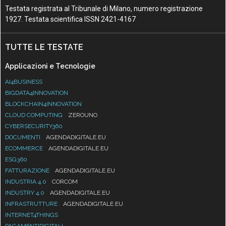
Testata registrata al Tribunale di Milano, numero registrazione
1927. Testata scientifica ISSN 2421-4167
TUTTE LE TESTATE
Applicazioni e Tecnologie
AI4BUSINESS
BIGDATA4INNOVATION
BLOCKCHAIN4INNOVATION
CLOUD COMPUTING
ZEROUNO
CYBERSECURITY360
DOCUMENTI
AGENDADIGITALE.EU
ECOMMERCE
AGENDADIGITALE.EU
ESG360
FATTURAZIONE
AGENDADIGITALE.EU
INDUSTRIA 4.0
CORCOM
INDUSTRY 4.0
AGENDADIGITALE.EU
INFRASTRUTTURE
AGENDADIGITALE.EU
INTERNET4THINGS
PAGAMENTIDIGITALI