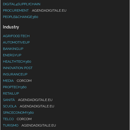
DIGITAL4SUPPLYCHAIN
PROCUREMENT
AGENDADIGITALE.EU
PEOPLE&CHANGE360
Industry
AGRIFOOD.TECH
AUTOMOTIVEUP
BANKINGUP
ENERGYUP
HEALTHTECH360
INNOVATION POST
INSURANCEUP
MEDIA
CORCOM
PROPTECH360
RETAILUP
SANITÀ
AGENDADIGITALE.EU
SCUOLA
AGENDADIGITALE.EU
SPACECONOMY360
TELCO
CORCOM
TURISMO
AGENDADIGITALE.EU