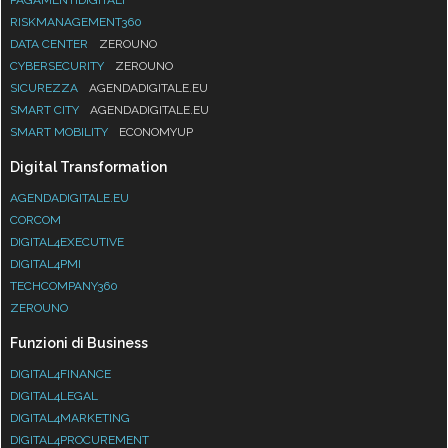
RISKMANAGEMENT360
DATA CENTER
ZEROUNO
CYBERSECURITY
ZEROUNO
SICUREZZA
AGENDADIGITALE.EU
SMART CITY
AGENDADIGITALE.EU
SMART MOBILITY
ECONOMYUP
Digital Transformation
AGENDADIGITALE.EU
CORCOM
DIGITAL4EXECUTIVE
DIGITAL4PMI
TECHCOMPANY360
ZEROUNO
Funzioni di Business
DIGITAL4FINANCE
DIGITAL4LEGAL
DIGITAL4MARKETING
DIGITAL4PROCUREMENT