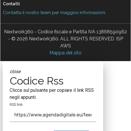
Contatti
Contatta il nostro team per maggiori informazioni
Nextwork360 - Codice fiscale e Partita IVA 13868590962
- © 2026 Nextwork360. ALL RIGHTS RESERVED. ISP
AWS
Mappa del sito
close
Codice Rss
Clicca sul pulsante per copiare il link RSS
negli appunti.
RSS link