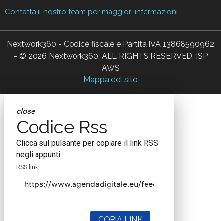
Contatta il nostro team per maggiori informazioni
Nextwork360 - Codice fiscale e Partita IVA 13868590962
- © 2026 Nextwork360. ALL RIGHTS RESERVED. ISP
AWS
Mappa del sito
close
Codice Rss
Clicca sul pulsante per copiare il link RSS
negli appunti.
RSS link
COPIA LINK