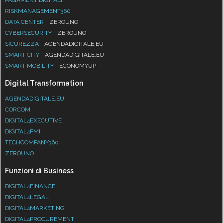
RISKMANAGEMENT360
DATA CENTER
ZEROUNO
CYBERSECURITY
ZEROUNO
SICUREZZA
AGENDADIGITALE.EU
SMART CITY
AGENDADIGITALE.EU
SMART MOBILITY
ECONOMYUP
Digital Transformation
AGENDADIGITALE.EU
CORCOM
DIGITAL4EXECUTIVE
DIGITAL4PMI
TECHCOMPANY360
ZEROUNO
Funzioni di Business
DIGITAL4FINANCE
DIGITAL4LEGAL
DIGITAL4MARKETING
DIGITAL4PROCUREMENT