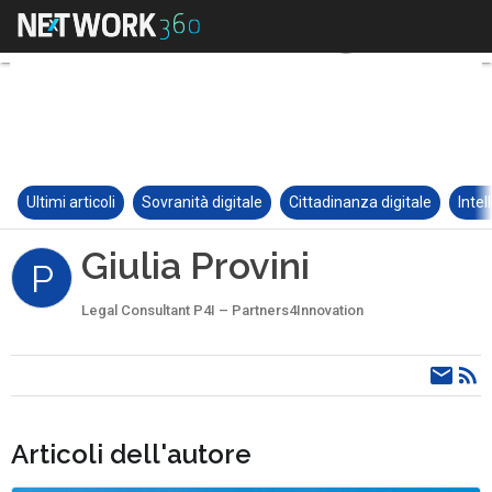
Ultimi articoli
Sovranità digitale
Cittadinanza digitale
Intel
Giulia Provini
P
Legal Consultant P4I – Partners4Innovation
Articoli dell'autore