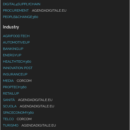
DIGITAL4SUPPLYCHAIN
PROCUREMENT
AGENDADIGITALE.EU
PEOPLE&CHANGE360
Industry
AGRIFOOD.TECH
AUTOMOTIVEUP
BANKINGUP
ENERGYUP
HEALTHTECH360
INNOVATION POST
INSURANCEUP
MEDIA
CORCOM
PROPTECH360
RETAILUP
SANITÀ
AGENDADIGITALE.EU
SCUOLA
AGENDADIGITALE.EU
SPACECONOMY360
TELCO
CORCOM
TURISMO
AGENDADIGITALE.EU