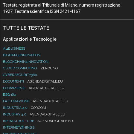
Testata registrata al Tribunale di Milano, numero registrazione
1927. Testata scientifica ISSN 2421-4167
TUTTE LE TESTATE
Applicazioni e Tecnologie
AI4BUSINESS
BIGDATA4INNOVATION
BLOCKCHAIN4INNOVATION
CLOUD COMPUTING
ZEROUNO
CYBERSECURITY360
DOCUMENTI
AGENDADIGITALE.EU
ECOMMERCE
AGENDADIGITALE.EU
ESG360
FATTURAZIONE
AGENDADIGITALE.EU
INDUSTRIA 4.0
CORCOM
INDUSTRY 4.0
AGENDADIGITALE.EU
INFRASTRUTTURE
AGENDADIGITALE.EU
INTERNET4THINGS
PAGAMENTIDIGITALI