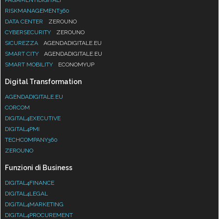
RISKMANAGEMENT360
DATA CENTER
ZEROUNO
CYBERSECURITY
ZEROUNO
SICUREZZA
AGENDADIGITALE.EU
SMART CITY
AGENDADIGITALE.EU
SMART MOBILITY
ECONOMYUP
Digital Transformation
AGENDADIGITALE.EU
CORCOM
DIGITAL4EXECUTIVE
DIGITAL4PMI
TECHCOMPANY360
ZEROUNO
Funzioni di Business
DIGITAL4FINANCE
DIGITAL4LEGAL
DIGITAL4MARKETING
DIGITAL4PROCUREMENT