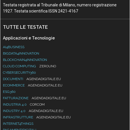
Testata registrata al Tribunale di Milano, numero registrazione
1927. Testata scientifica ISSN 2421-4167
TUTTE LE TESTATE
Applicazioni e Tecnologie
AI4BUSINESS
BIGDATA4INNOVATION
BLOCKCHAIN4INNOVATION
CLOUD COMPUTING
ZEROUNO
CYBERSECURITY360
DOCUMENTI
AGENDADIGITALE.EU
ECOMMERCE
AGENDADIGITALE.EU
ESG360
FATTURAZIONE
AGENDADIGITALE.EU
INDUSTRIA 4.0
CORCOM
INDUSTRY 4.0
AGENDADIGITALE.EU
INFRASTRUTTURE
AGENDADIGITALE.EU
INTERNET4THINGS
PAGAMENTIDIGITALI