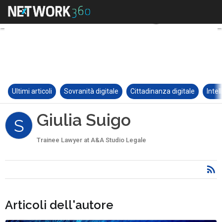
Ultimi articoli
Sovranità digitale
Cittadinanza digitale
Intel
Giulia Suigo
S
Trainee Lawyer at A&A Studio Legale
Articoli dell'autore