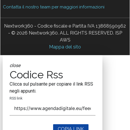
Contatta il nostro team per maggiori informazioni
Nextwork360 - Codice fiscale e Partita IVA 13868590962
- © 2026 Nextwork360. ALL RIGHTS RESERVED. ISP
AWS
Mappa del sito
close
Codice Rss
Clicca sul pulsante per copiare il link RSS
negli appunti.
RSS link
COPIA LINK