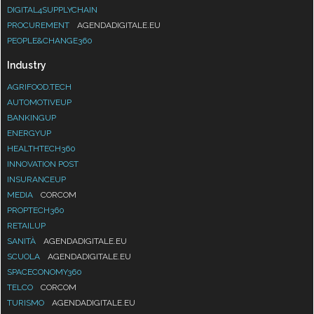
DIGITAL4SUPPLYCHAIN
PROCUREMENT
AGENDADIGITALE.EU
PEOPLE&CHANGE360
Industry
AGRIFOOD.TECH
AUTOMOTIVEUP
BANKINGUP
ENERGYUP
HEALTHTECH360
INNOVATION POST
INSURANCEUP
MEDIA
CORCOM
PROPTECH360
RETAILUP
SANITÀ
AGENDADIGITALE.EU
SCUOLA
AGENDADIGITALE.EU
SPACECONOMY360
TELCO
CORCOM
TURISMO
AGENDADIGITALE.EU