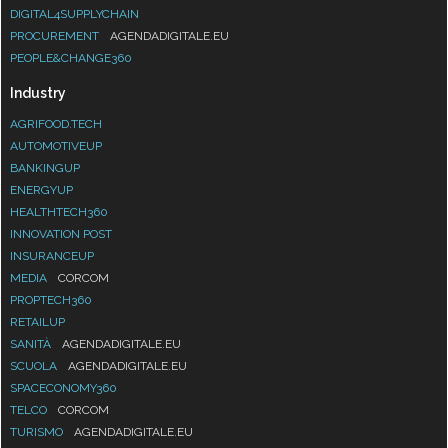
DIGITAL4SUPPLYCHAIN
PROCUREMENT
AGENDADIGITALE.EU
PEOPLE&CHANGE360
Industry
AGRIFOOD.TECH
AUTOMOTIVEUP
BANKINGUP
ENERGYUP
HEALTHTECH360
INNOVATION POST
INSURANCEUP
MEDIA
CORCOM
PROPTECH360
RETAILUP
SANITÀ
AGENDADIGITALE.EU
SCUOLA
AGENDADIGITALE.EU
SPACECONOMY360
TELCO
CORCOM
TURISMO
AGENDADIGITALE.EU