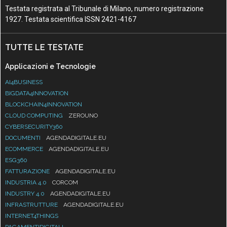
Testata registrata al Tribunale di Milano, numero registrazione
1927. Testata scientifica ISSN 2421-4167
TUTTE LE TESTATE
Applicazioni e Tecnologie
AI4BUSINESS
BIGDATA4INNOVATION
BLOCKCHAIN4INNOVATION
CLOUD COMPUTING
ZEROUNO
CYBERSECURITY360
DOCUMENTI
AGENDADIGITALE.EU
ECOMMERCE
AGENDADIGITALE.EU
ESG360
FATTURAZIONE
AGENDADIGITALE.EU
INDUSTRIA 4.0
CORCOM
INDUSTRY 4.0
AGENDADIGITALE.EU
INFRASTRUTTURE
AGENDADIGITALE.EU
INTERNET4THINGS
PAGAMENTIDIGITALI