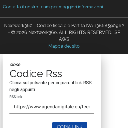
Contatta il nostro team per maggiori informazioni
Nextwork360 - Codice fiscale e Partita IVA 13868590962
- © 2026 Nextwork360. ALL RIGHTS RESERVED. ISP
AWS
Mappa del sito
close
Codice Rss
Clicca sul pulsante per copiare il link RSS
negli appunti.
RSS link
COPIA LINK