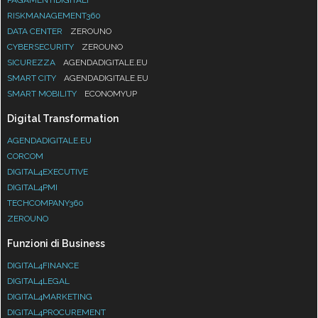
RISKMANAGEMENT360
DATA CENTER
ZEROUNO
CYBERSECURITY
ZEROUNO
SICUREZZA
AGENDADIGITALE.EU
SMART CITY
AGENDADIGITALE.EU
SMART MOBILITY
ECONOMYUP
Digital Transformation
AGENDADIGITALE.EU
CORCOM
DIGITAL4EXECUTIVE
DIGITAL4PMI
TECHCOMPANY360
ZEROUNO
Funzioni di Business
DIGITAL4FINANCE
DIGITAL4LEGAL
DIGITAL4MARKETING
DIGITAL4PROCUREMENT