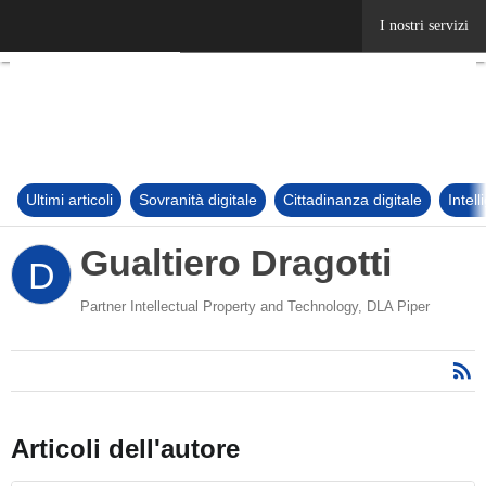
Ultimi articoli
Sovranità digitale
Cittadinanza digitale
Intel
Gualtiero Dragotti
D
Partner Intellectual Property and Technology, DLA Piper
Articoli dell'autore