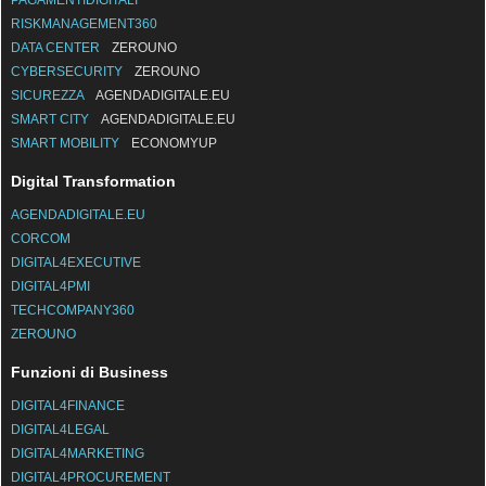
PAGAMENTIDIGITALI
RISKMANAGEMENT360
DATA CENTER
ZEROUNO
CYBERSECURITY
ZEROUNO
SICUREZZA
AGENDADIGITALE.EU
SMART CITY
AGENDADIGITALE.EU
SMART MOBILITY
ECONOMYUP
Digital Transformation
AGENDADIGITALE.EU
CORCOM
DIGITAL4EXECUTIVE
DIGITAL4PMI
TECHCOMPANY360
ZEROUNO
Funzioni di Business
DIGITAL4FINANCE
DIGITAL4LEGAL
DIGITAL4MARKETING