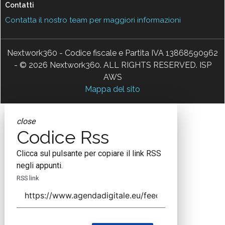
Contatti
Contatta il nostro team per maggiori informazioni
Nextwork360 - Codice fiscale e Partita IVA 13868590962
- © 2026 Nextwork360. ALL RIGHTS RESERVED. ISP
AWS
Mappa del sito
close
Codice Rss
Clicca sul pulsante per copiare il link RSS
negli appunti.
RSS link