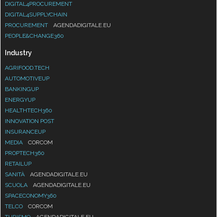
DIGITAL4PROCUREMENT
DIGITAL4SUPPLYCHAIN
PROCUREMENT
AGENDADIGITALE.EU
PEOPLE&CHANGE360
Industry
AGRIFOOD.TECH
AUTOMOTIVEUP
BANKINGUP
ENERGYUP
HEALTHTECH360
INNOVATION POST
INSURANCEUP
MEDIA
CORCOM
PROPTECH360
RETAILUP
SANITÀ
AGENDADIGITALE.EU
SCUOLA
AGENDADIGITALE.EU
SPACECONOMY360
TELCO
CORCOM
TURISMO
AGENDADIGITALE.EU