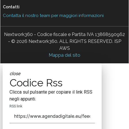
Contatti
Contatta il nostro team per maggiori informazioni
Nextwork360 - Codice fiscale e Partita IVA 13868590962
- © 2026 Nextwork360. ALL RIGHTS RESERVED. ISP
AWS
Mappa del sito
close
Codice Rss
Clicca sul pulsante per copiare il link RSS
negli appunti.
RSS link