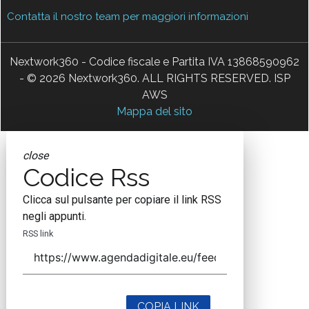
Contatta il nostro team per maggiori informazioni
Nextwork360 - Codice fiscale e Partita IVA 13868590962
- © 2026 Nextwork360. ALL RIGHTS RESERVED. ISP
AWS
Mappa del sito
close
Codice Rss
Clicca sul pulsante per copiare il link RSS
negli appunti.
RSS link
COPIA LINK