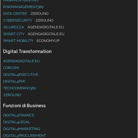
RISKMANAGEMENT360
DATA CENTER
ZEROUNO
CYBERSECURITY
ZEROUNO
SICUREZZA
AGENDADIGITALE.EU
SMART CITY
AGENDADIGITALE.EU
SMART MOBILITY
ECONOMYUP
Digital Transformation
AGENDADIGITALE.EU
CORCOM
DIGITAL4EXECUTIVE
DIGITAL4PMI
TECHCOMPANY360
ZEROUNO
Funzioni di Business
DIGITAL4FINANCE
DIGITAL4LEGAL
DIGITAL4MARKETING
DIGITAL4PROCUREMENT