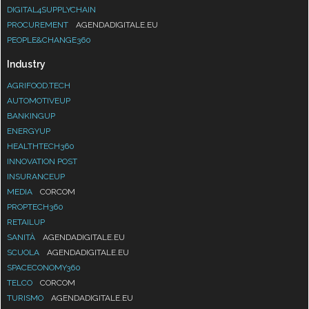
DIGITAL4SUPPLYCHAIN
PROCUREMENT
AGENDADIGITALE.EU
PEOPLE&CHANGE360
Industry
AGRIFOOD.TECH
AUTOMOTIVEUP
BANKINGUP
ENERGYUP
HEALTHTECH360
INNOVATION POST
INSURANCEUP
MEDIA
CORCOM
PROPTECH360
RETAILUP
SANITÀ
AGENDADIGITALE.EU
SCUOLA
AGENDADIGITALE.EU
SPACECONOMY360
TELCO
CORCOM
TURISMO
AGENDADIGITALE.EU