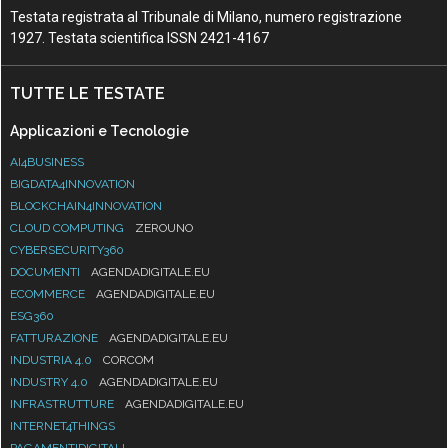
Testata registrata al Tribunale di Milano, numero registrazione
1927. Testata scientifica ISSN 2421-4167
TUTTE LE TESTATE
Applicazioni e Tecnologie
AI4BUSINESS
BIGDATA4INNOVATION
BLOCKCHAIN4INNOVATION
CLOUD COMPUTING
ZEROUNO
CYBERSECURITY360
DOCUMENTI
AGENDADIGITALE.EU
ECOMMERCE
AGENDADIGITALE.EU
ESG360
FATTURAZIONE
AGENDADIGITALE.EU
INDUSTRIA 4.0
CORCOM
INDUSTRY 4.0
AGENDADIGITALE.EU
INFRASTRUTTURE
AGENDADIGITALE.EU
INTERNET4THINGS
PAGAMENTIDIGITALI