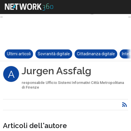
Ultimi articoli
Sovranità digitale
Cittadinanza digitale
Intel
Jurgen Assfalg
A
responsabile Ufficio Sistemi Informativi Città Metropolitana
di Firenze
Articoli dell'autore