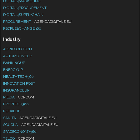
DIGITAL4MARKETING
DIGITAL4PROCUREMENT
DIGITAL4SUPPLYCHAIN
PROCUREMENT
AGENDADIGITALE.EU
PEOPLE&CHANGE360
Industry
AGRIFOOD.TECH
AUTOMOTIVEUP
BANKINGUP
ENERGYUP
HEALTHTECH360
INNOVATION POST
INSURANCEUP
MEDIA
CORCOM
PROPTECH360
RETAILUP
SANITÀ
AGENDADIGITALE.EU
SCUOLA
AGENDADIGITALE.EU
SPACECONOMY360
TELCO
CORCOM