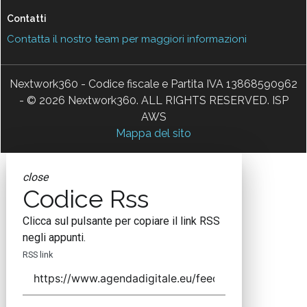
Contatti
Contatta il nostro team per maggiori informazioni
Nextwork360 - Codice fiscale e Partita IVA 13868590962
- © 2026 Nextwork360. ALL RIGHTS RESERVED. ISP
AWS
Mappa del sito
close
Codice Rss
Clicca sul pulsante per copiare il link RSS
negli appunti.
RSS link