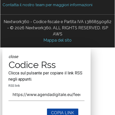
Contatta il nostro team per maggiori informazioni
Nextwork360 - Codice fiscale e Partita IVA 13868590962
- © 2026 Nextwork360. ALL RIGHTS RESERVED. ISP
AWS
Mappa del sito
close
Codice Rss
Clicca sul pulsante per copiare il link RSS
negli appunti.
RSS link
COPIA LINK