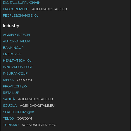
DIGITAL4SUPPLYCHAIN
PROCUREMENT
AGENDADIGITALE.EU
PEOPLE&CHANGE360
Industry
AGRIFOOD.TECH
AUTOMOTIVEUP
BANKINGUP
ENERGYUP
HEALTHTECH360
INNOVATION POST
INSURANCEUP
MEDIA
CORCOM
PROPTECH360
RETAILUP
SANITÀ
AGENDADIGITALE.EU
SCUOLA
AGENDADIGITALE.EU
SPACECONOMY360
TELCO
CORCOM
TURISMO
AGENDADIGITALE.EU