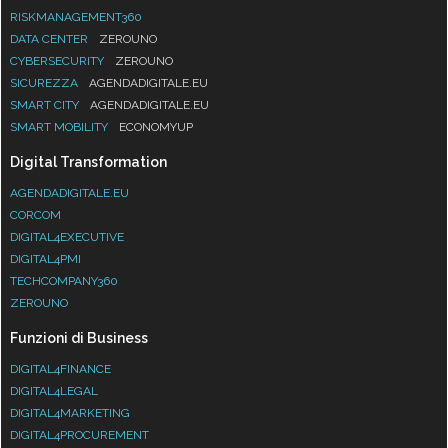
RISKMANAGEMENT360
DATA CENTER
ZEROUNO
CYBERSECURITY
ZEROUNO
SICUREZZA
AGENDADIGITALE.EU
SMART CITY
AGENDADIGITALE.EU
SMART MOBILITY
ECONOMYUP
Digital Transformation
AGENDADIGITALE.EU
CORCOM
DIGITAL4EXECUTIVE
DIGITAL4PMI
TECHCOMPANY360
ZEROUNO
Funzioni di Business
DIGITAL4FINANCE
DIGITAL4LEGAL
DIGITAL4MARKETING
DIGITAL4PROCUREMENT