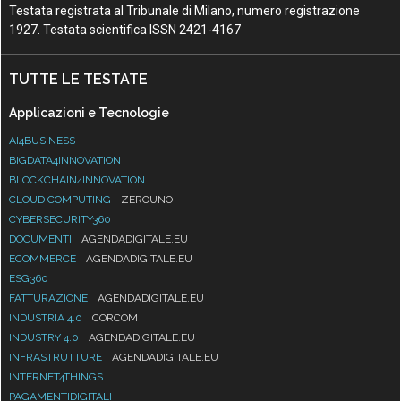
Testata registrata al Tribunale di Milano, numero registrazione
1927. Testata scientifica ISSN 2421-4167
TUTTE LE TESTATE
Applicazioni e Tecnologie
AI4BUSINESS
BIGDATA4INNOVATION
BLOCKCHAIN4INNOVATION
CLOUD COMPUTING
ZEROUNO
CYBERSECURITY360
DOCUMENTI
AGENDADIGITALE.EU
ECOMMERCE
AGENDADIGITALE.EU
ESG360
FATTURAZIONE
AGENDADIGITALE.EU
INDUSTRIA 4.0
CORCOM
INDUSTRY 4.0
AGENDADIGITALE.EU
INFRASTRUTTURE
AGENDADIGITALE.EU
INTERNET4THINGS
PAGAMENTIDIGITALI