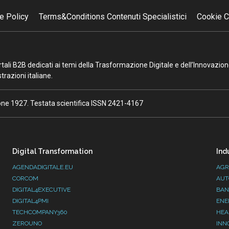
e Policy
Terms&Conditions Contenuti Specialistici
Cookie C
portali B2B dedicati ai temi della Trasformazione Digitale e dell’Innovazio
razioni italiane.
ione 1927. Testata scientifica ISSN 2421-4167
Digital Transformation
Ind
AGENDADIGITALE.EU
AGR
CORCOM
AUT
DIGITAL4EXECUTIVE
BAN
DIGITAL4PMI
ENE
TECHCOMPANY360
HEA
ZEROUNO
INN