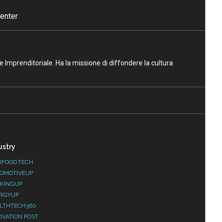
enter
ne Imprenditoriale. Ha la missione di diffondere la cultura
ustry
IFOOD.TECH
OMOTIVEUP
KINGUP
RGYUP
LTHTECH360
OVATION POST