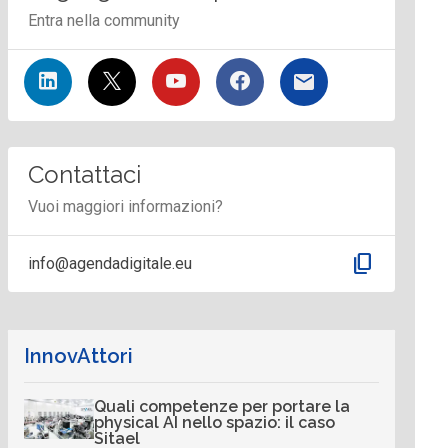
Entra nella community
Contattaci
Vuoi maggiori informazioni?
content_copy
info@agendadigitale.eu
InnovAttori
Quali competenze per portare la
physical AI nello spazio: il caso
Sitael