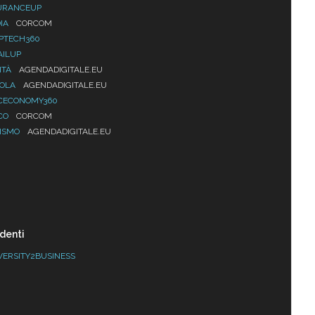
URANCEUP
IA
CORCOM
PTECH360
AILUP
ITÀ
AGENDADIGITALE.EU
UOLA
AGENDADIGITALE.EU
CECONOMY360
CO
CORCOM
ISMO
AGENDADIGITALE.EU
denti
VERSITY2BUSINESS