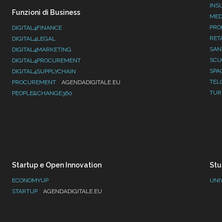
INS
Funzioni di Business
MED
PRO
DIGITAL4FINANCE
RET
DIGITAL4LEGAL
SAN
DIGITAL4MARKETING
SC
DIGITAL4PROCUREMENT
SPA
DIGITAL4SUPPLYCHAIN
TEL
PROCUREMENT
AGENDADIGITALE.EU
TUR
PEOPLE&CHANGE360
Startup e Open Innovation
Stu
ECONOMYUP
UNI
STARTUP
AGENDADIGITALE.EU