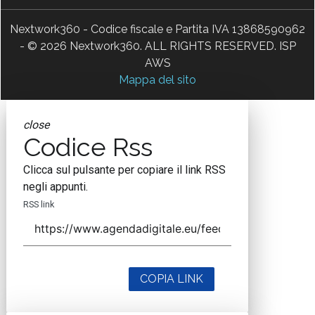
Nextwork360 - Codice fiscale e Partita IVA 13868590962
- © 2026 Nextwork360. ALL RIGHTS RESERVED. ISP
AWS
Mappa del sito
close
Codice Rss
Clicca sul pulsante per copiare il link RSS
negli appunti.
RSS link
COPIA LINK