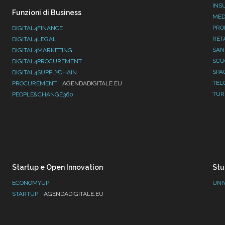
INS
Funzioni di Business
MED
PRO
DIGITAL4FINANCE
RET
DIGITAL4LEGAL
SAN
DIGITAL4MARKETING
SC
DIGITAL4PROCUREMENT
SPA
DIGITAL4SUPPLYCHAIN
TEL
PROCUREMENT
AGENDADIGITALE.EU
TUR
PEOPLE&CHANGE360
Startup e Open Innovation
Stu
ECONOMYUP
UNI
STARTUP
AGENDADIGITALE.EU