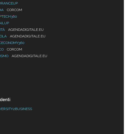
URANCEUP
IA
CORCOM
PTECH360
AILUP
ITÀ
AGENDADIGITALE.EU
UOLA
AGENDADIGITALE.EU
CECONOMY360
CO
CORCOM
ISMO
AGENDADIGITALE.EU
denti
VERSITY2BUSINESS