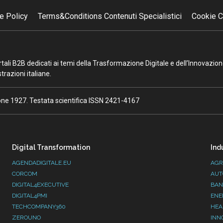
e Policy
Terms&Conditions Contenuti Specialistici
Cookie C
portali B2B dedicati ai temi della Trasformazione Digitale e dell’Innovazio
razioni italiane.
ione 1927. Testata scientifica ISSN 2421-4167
Digital Transformation
Ind
AGENDADIGITALE.EU
AGR
CORCOM
AUT
DIGITAL4EXECUTIVE
BAN
DIGITAL4PMI
ENE
TECHCOMPANY360
HEA
ZEROUNO
INN