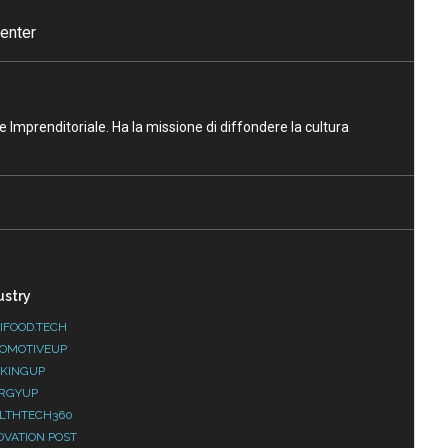
enter
ne Imprenditoriale. Ha la missione di diffondere la cultura
ustry
IFOOD.TECH
OMOTIVEUP
KINGUP
RGYUP
LTHTECH360
OVATION POST