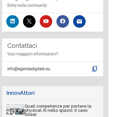
Entra nella community
Contattaci
Vuoi maggiori informazioni?
content_copy
info@agendadigitale.eu
InnovAttori
Quali competenze per portare la
physical AI nello spazio: il caso
Sitael