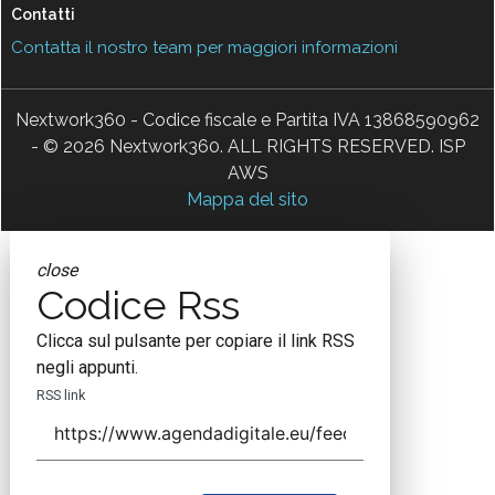
Contatti
Contatta il nostro team per maggiori informazioni
Nextwork360 - Codice fiscale e Partita IVA 13868590962
- © 2026 Nextwork360. ALL RIGHTS RESERVED. ISP
AWS
Mappa del sito
close
Codice Rss
Clicca sul pulsante per copiare il link RSS
negli appunti.
RSS link