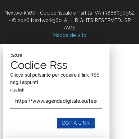
Nextwork360 - Codice fiscale e Partita IVA 13868590962
- © 2026 Nextwork360. ALL RIGHTS RESERVED. ISP
AWS
Mappa del sito
close
Codice Rss
Clicca sul pulsante per copiare il link RSS
negli appunti.
RSS link
COPIA LINK