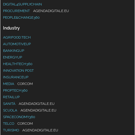
DIGITAL4SUPPLYCHAIN
PROCUREMENT
AGENDADIGITALE.EU
PEOPLE&CHANGE360
Industry
AGRIFOOD.TECH
AUTOMOTIVEUP
BANKINGUP
ENERGYUP
HEALTHTECH360
INNOVATION POST
INSURANCEUP
MEDIA
CORCOM
PROPTECH360
RETAILUP
SANITÀ
AGENDADIGITALE.EU
SCUOLA
AGENDADIGITALE.EU
SPACECONOMY360
TELCO
CORCOM
TURISMO
AGENDADIGITALE.EU