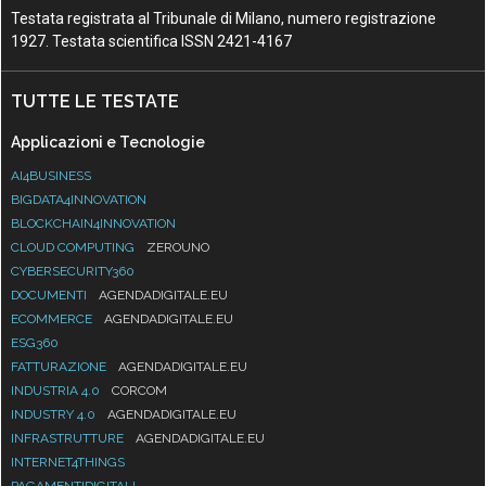
Testata registrata al Tribunale di Milano, numero registrazione
1927. Testata scientifica ISSN 2421-4167
TUTTE LE TESTATE
Applicazioni e Tecnologie
AI4BUSINESS
BIGDATA4INNOVATION
BLOCKCHAIN4INNOVATION
CLOUD COMPUTING
ZEROUNO
CYBERSECURITY360
DOCUMENTI
AGENDADIGITALE.EU
ECOMMERCE
AGENDADIGITALE.EU
ESG360
FATTURAZIONE
AGENDADIGITALE.EU
INDUSTRIA 4.0
CORCOM
INDUSTRY 4.0
AGENDADIGITALE.EU
INFRASTRUTTURE
AGENDADIGITALE.EU
INTERNET4THINGS
PAGAMENTIDIGITALI