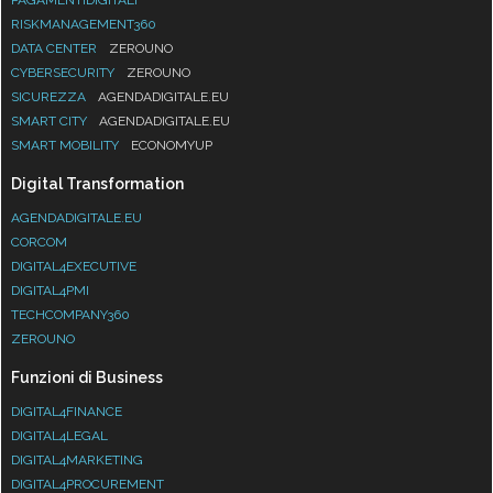
RISKMANAGEMENT360
DATA CENTER
ZEROUNO
CYBERSECURITY
ZEROUNO
SICUREZZA
AGENDADIGITALE.EU
SMART CITY
AGENDADIGITALE.EU
SMART MOBILITY
ECONOMYUP
Digital Transformation
AGENDADIGITALE.EU
CORCOM
DIGITAL4EXECUTIVE
DIGITAL4PMI
TECHCOMPANY360
ZEROUNO
Funzioni di Business
DIGITAL4FINANCE
DIGITAL4LEGAL
DIGITAL4MARKETING
DIGITAL4PROCUREMENT