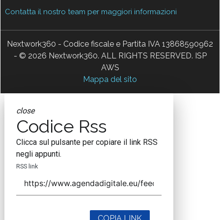
Contatta il nostro team per maggiori informazioni
Nextwork360 - Codice fiscale e Partita IVA 13868590962
- © 2026 Nextwork360. ALL RIGHTS RESERVED. ISP
AWS
Mappa del sito
close
Codice Rss
Clicca sul pulsante per copiare il link RSS
negli appunti.
RSS link
COPIA LINK