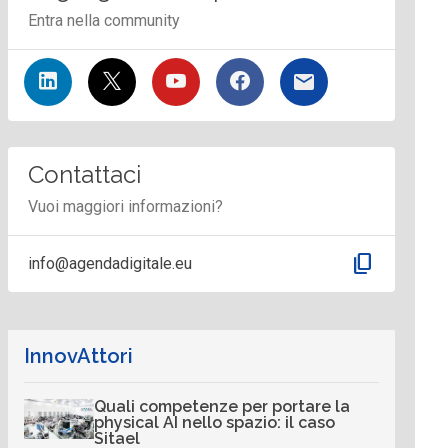
Entra nella community
Contattaci
Vuoi maggiori informazioni?
content_copy
info@agendadigitale.eu
InnovAttori
Quali competenze per portare la
physical AI nello spazio: il caso
Sitael