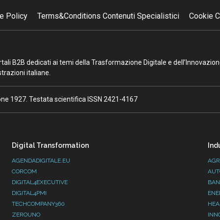
e Policy
Terms&Conditions Contenuti Specialistici
Cookie C
portali B2B dedicati ai temi della Trasformazione Digitale e dell’Innovazio
razioni italiane.
ione 1927. Testata scientifica ISSN 2421-4167
Digital Transformation
Ind
AGENDADIGITALE.EU
AGR
CORCOM
AUT
DIGITAL4EXECUTIVE
BAN
DIGITAL4PMI
ENE
TECHCOMPANY360
HEA
ZEROUNO
INN