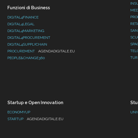
INS
Funzioni di Business
MED
PRO
DIGITAL4FINANCE
RET
DIGITAL4LEGAL
SAN
DIGITAL4MARKETING
SC
DIGITAL4PROCUREMENT
SPA
DIGITAL4SUPPLYCHAIN
TEL
PROCUREMENT
AGENDADIGITALE.EU
TUR
PEOPLE&CHANGE360
Startup e Open Innovation
Stu
ECONOMYUP
UNI
STARTUP
AGENDADIGITALE.EU