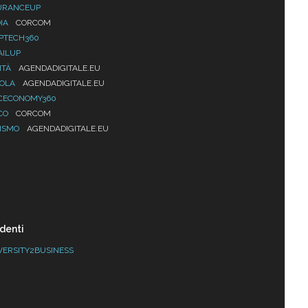
URANCEUP
IA
CORCOM
PTECH360
AILUP
ITÀ
AGENDADIGITALE.EU
UOLA
AGENDADIGITALE.EU
CECONOMY360
CO
CORCOM
ISMO
AGENDADIGITALE.EU
denti
VERSITY2BUSINESS