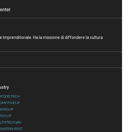
enter
ne Imprenditoriale. Ha la missione di diffondere la cultura
ustry
IFOOD.TECH
OMOTIVEUP
KINGUP
RGYUP
LTHTECH360
OVATION POST