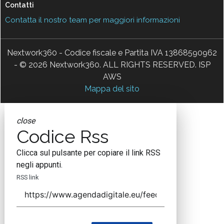
Contatti
Contatta il nostro team per maggiori informazioni
Nextwork360 - Codice fiscale e Partita IVA 13868590962
- © 2026 Nextwork360. ALL RIGHTS RESERVED. ISP
AWS
Mappa del sito
close
Codice Rss
Clicca sul pulsante per copiare il link RSS
negli appunti.
RSS link