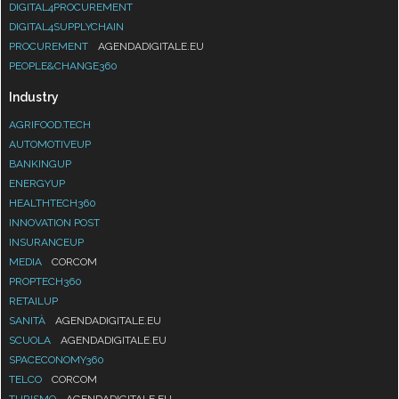
DIGITAL4PROCUREMENT
DIGITAL4SUPPLYCHAIN
PROCUREMENT
AGENDADIGITALE.EU
PEOPLE&CHANGE360
Industry
AGRIFOOD.TECH
AUTOMOTIVEUP
BANKINGUP
ENERGYUP
HEALTHTECH360
INNOVATION POST
INSURANCEUP
MEDIA
CORCOM
PROPTECH360
RETAILUP
SANITÀ
AGENDADIGITALE.EU
SCUOLA
AGENDADIGITALE.EU
SPACECONOMY360
TELCO
CORCOM
TURISMO
AGENDADIGITALE.EU