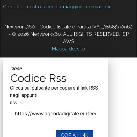
Contatta il nostro team per maggiori informazioni
Nextwork360 - Codice fiscale e Partita IVA 13868590962
- © 2026 Nextwork360. ALL RIGHTS RESERVED. ISP
AWS
Mappa del sito
close
Codice Rss
Clicca sul pulsante per copiare il link RSS
negli appunti.
RSS link
COPIA LINK