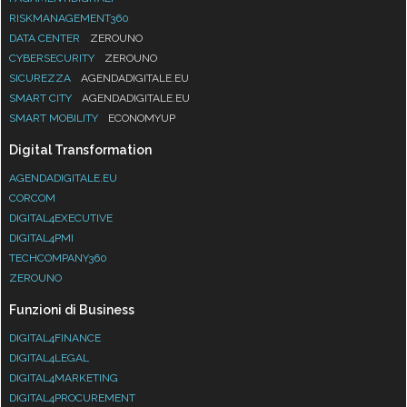
RISKMANAGEMENT360
DATA CENTER
ZEROUNO
CYBERSECURITY
ZEROUNO
SICUREZZA
AGENDADIGITALE.EU
SMART CITY
AGENDADIGITALE.EU
SMART MOBILITY
ECONOMYUP
Digital Transformation
AGENDADIGITALE.EU
CORCOM
DIGITAL4EXECUTIVE
DIGITAL4PMI
TECHCOMPANY360
ZEROUNO
Funzioni di Business
DIGITAL4FINANCE
DIGITAL4LEGAL
DIGITAL4MARKETING
DIGITAL4PROCUREMENT