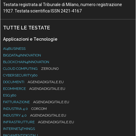
Testata registrata al Tribunale di Milano, numero registrazione
1927. Testata scientifica ISSN 2421-4167
TUTTE LE TESTATE
Applicazioni e Tecnologie
AI4BUSINESS
BIGDATA4INNOVATION
BLOCKCHAIN4INNOVATION
CLOUD COMPUTING
ZEROUNO
CYBERSECURITY360
DOCUMENTI
AGENDADIGITALE.EU
ECOMMERCE
AGENDADIGITALE.EU
ESG360
FATTURAZIONE
AGENDADIGITALE.EU
INDUSTRIA 4.0
CORCOM
INDUSTRY 4.0
AGENDADIGITALE.EU
INFRASTRUTTURE
AGENDADIGITALE.EU
INTERNET4THINGS
PAGAMENTIDIGITALI