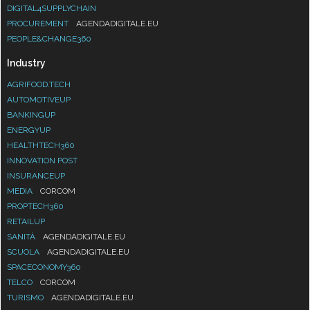
DIGITAL4SUPPLYCHAIN
PROCUREMENT
AGENDADIGITALE.EU
PEOPLE&CHANGE360
Industry
AGRIFOOD.TECH
AUTOMOTIVEUP
BANKINGUP
ENERGYUP
HEALTHTECH360
INNOVATION POST
INSURANCEUP
MEDIA
CORCOM
PROPTECH360
RETAILUP
SANITÀ
AGENDADIGITALE.EU
SCUOLA
AGENDADIGITALE.EU
SPACECONOMY360
TELCO
CORCOM
TURISMO
AGENDADIGITALE.EU