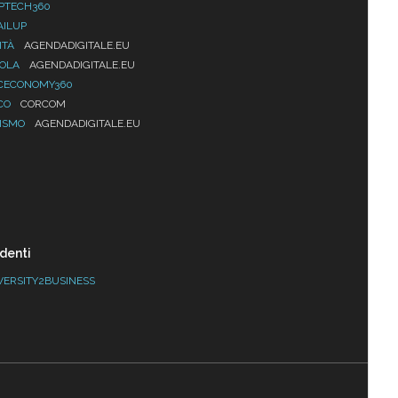
PTECH360
AILUP
ITÀ
AGENDADIGITALE.EU
UOLA
AGENDADIGITALE.EU
CECONOMY360
CO
CORCOM
ISMO
AGENDADIGITALE.EU
denti
VERSITY2BUSINESS