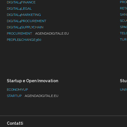
PRO
DIGITAL4FINANCE
RET
DIGITAL4LEGAL
SAN
DIGITAL4MARKETING
SC
DIGITAL4PROCUREMENT
SPA
DIGITAL4SUPPLYCHAIN
TEL
PROCUREMENT
AGENDADIGITALE.EU
TUR
PEOPLE&CHANGE360
Startup e Open Innovation
Stu
ECONOMYUP
UNI
STARTUP
AGENDADIGITALE.EU
Contatti