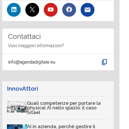
Contattaci
Vuoi maggiori informazioni?
content_copy
info@agendadigitale.eu
InnovAttori
Quali competenze per portare la
physical AI nello spazio: il caso
Sitael
AI in azienda, perché gestire il