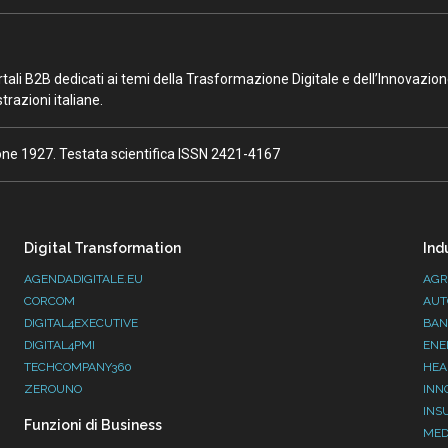
portali B2B dedicati ai temi della Trasformazione Digitale e dell’Innovazio
razioni italiane.
ione 1927. Testata scientifica ISSN 2421-4167
Digital Transformation
Ind
AGENDADIGITALE.EU
AGR
CORCOM
AUT
DIGITAL4EXECUTIVE
BAN
DIGITAL4PMI
ENE
TECHCOMPANY360
HEA
ZEROUNO
INN
INS
Funzioni di Business
MED