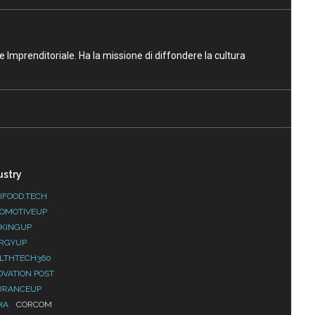
ne Imprenditoriale. Ha la missione di diffondere la cultura
ustry
IFOOD.TECH
OMOTIVEUP
KINGUP
RGYUP
LTHTECH360
OVATION POST
URANCEUP
IA
CORCOM