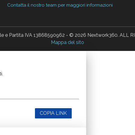
Contatta il nostro team per maggiori informazioni
ale e Partita IVA 13868590962 - © 2026 Nextwork360. AL
Mappa del sito
i.
COPIA LINK