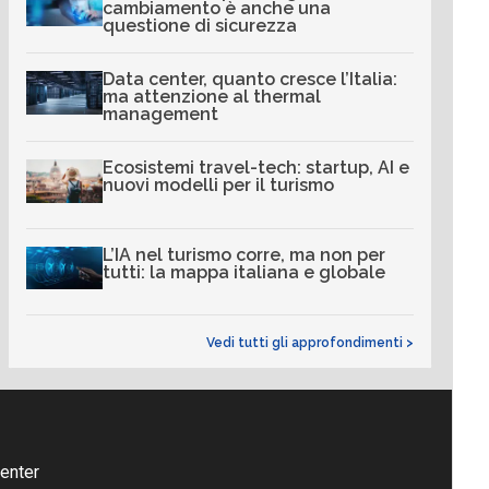
cambiamento è anche una
questione di sicurezza
Data center, quanto cresce l’Italia:
ma attenzione al thermal
management
Ecosistemi travel-tech: startup, AI e
nuovi modelli per il turismo
L’IA nel turismo corre, ma non per
tutti: la mappa italiana e globale
Vedi tutti gli approfondimenti >
enter