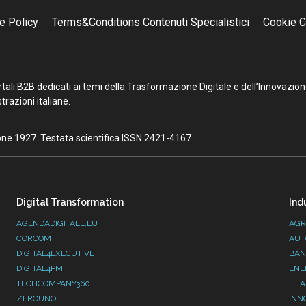
e Policy
Terms&Conditions Contenuti Specialistici
Cookie C
portali B2B dedicati ai temi della Trasformazione Digitale e dell’Innovazio
razioni italiane.
ione 1927. Testata scientifica ISSN 2421-4167
Digital Transformation
Ind
AGENDADIGITALE.EU
AGR
CORCOM
AUT
DIGITAL4EXECUTIVE
BAN
DIGITAL4PMI
ENE
TECHCOMPANY360
HEA
ZEROUNO
INN