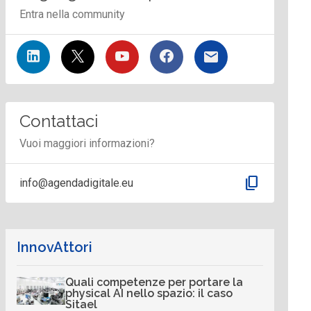
Entra nella community
Contattaci
Vuoi maggiori informazioni?
content_copy
info@agendadigitale.eu
InnovAttori
Quali competenze per portare la
physical AI nello spazio: il caso
Sitael