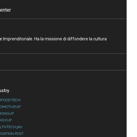
enter
ne Imprenditoriale. Ha la missione di diffondere la cultura
ustry
IFOOD.TECH
OMOTIVEUP
KINGUP
RGYUP
LTHTECH360
OVATION POST