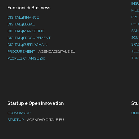
INS
Funzioni di Business
MED
PRO
DIGITAL4FINANCE
RET
DIGITAL4LEGAL
SAN
DIGITAL4MARKETING
SC
DIGITAL4PROCUREMENT
SPA
DIGITAL4SUPPLYCHAIN
TEL
PROCUREMENT
AGENDADIGITALE.EU
TUR
PEOPLE&CHANGE360
Startup e Open Innovation
Stu
ECONOMYUP
UNI
STARTUP
AGENDADIGITALE.EU