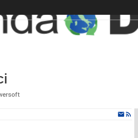
ci
wersoft