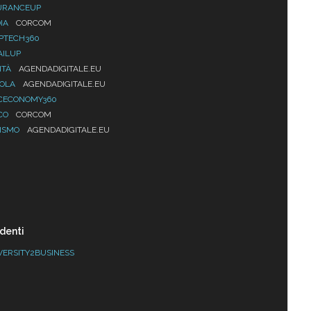
URANCEUP
IA
CORCOM
PTECH360
AILUP
ITÀ
AGENDADIGITALE.EU
UOLA
AGENDADIGITALE.EU
CECONOMY360
CO
CORCOM
ISMO
AGENDADIGITALE.EU
denti
VERSITY2BUSINESS