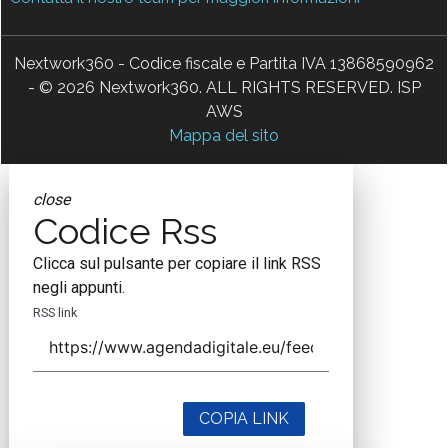
Nextwork360 - Codice fiscale e Partita IVA 13868590962
- © 2026 Nextwork360. ALL RIGHTS RESERVED. ISP
AWS
Mappa del sito
close
Codice Rss
Clicca sul pulsante per copiare il link RSS
negli appunti.
RSS link
COPIA LINK