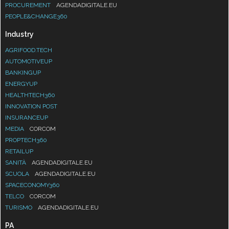
PROCUREMENT
AGENDADIGITALE.EU
PEOPLE&CHANGE360
Industry
AGRIFOOD.TECH
AUTOMOTIVEUP
BANKINGUP
ENERGYUP
HEALTHTECH360
INNOVATION POST
INSURANCEUP
MEDIA
CORCOM
PROPTECH360
RETAILUP
SANITÀ
AGENDADIGITALE.EU
SCUOLA
AGENDADIGITALE.EU
SPACECONOMY360
TELCO
CORCOM
TURISMO
AGENDADIGITALE.EU
PA