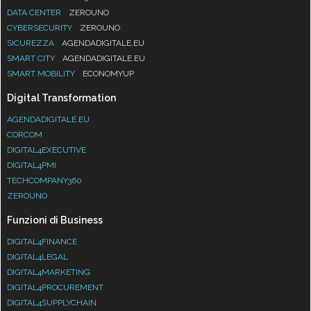
DATA CENTER
ZEROUNO
CYBERSECURITY
ZEROUNO
SICUREZZA
AGENDADIGITALE.EU
SMART CITY
AGENDADIGITALE.EU
SMART MOBILITY
ECONOMYUP
Digital Transformation
AGENDADIGITALE.EU
CORCOM
DIGITAL4EXECUTIVE
DIGITAL4PMI
TECHCOMPANY360
ZEROUNO
Funzioni di Business
DIGITAL4FINANCE
DIGITAL4LEGAL
DIGITAL4MARKETING
DIGITAL4PROCUREMENT
DIGITAL4SUPPLYCHAIN