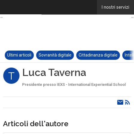
Ultimi articoli
Sovranità digitale
Cittadinanza digitale
Intel
Luca Taverna
T
Presidente presso IEXS - International Experiential School
Articoli dell'autore