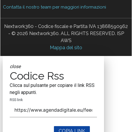
Contatta il nostro team per maggiori informazioni
Nextwork360 - Codice fiscale e Partita IVA 13868590962
- © 2026 Nextwork360. ALL RIGHTS RESERVED. ISP
AWS
Mappa del sito
close
Codice Rss
Clicca sul pulsante per copiare il link RSS
negli appunti.
RSS link
COPIA LINK