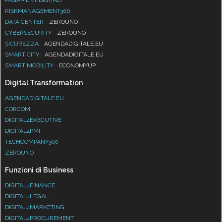
RISKMANAGEMENT360
DATA CENTER
ZEROUNO
CYBERSECURITY
ZEROUNO
SICUREZZA
AGENDADIGITALE.EU
SMART CITY
AGENDADIGITALE.EU
SMART MOBILITY
ECONOMYUP
Digital Transformation
AGENDADIGITALE.EU
CORCOM
DIGITAL4EXECUTIVE
DIGITAL4PMI
TECHCOMPANY360
ZEROUNO
Funzioni di Business
DIGITAL4FINANCE
DIGITAL4LEGAL
DIGITAL4MARKETING
DIGITAL4PROCUREMENT