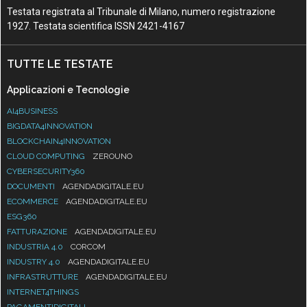
Testata registrata al Tribunale di Milano, numero registrazione
1927. Testata scientifica ISSN 2421-4167
TUTTE LE TESTATE
Applicazioni e Tecnologie
AI4BUSINESS
BIGDATA4INNOVATION
BLOCKCHAIN4INNOVATION
CLOUD COMPUTING
ZEROUNO
CYBERSECURITY360
DOCUMENTI
AGENDADIGITALE.EU
ECOMMERCE
AGENDADIGITALE.EU
ESG360
FATTURAZIONE
AGENDADIGITALE.EU
INDUSTRIA 4.0
CORCOM
INDUSTRY 4.0
AGENDADIGITALE.EU
INFRASTRUTTURE
AGENDADIGITALE.EU
INTERNET4THINGS
PAGAMENTIDIGITALI