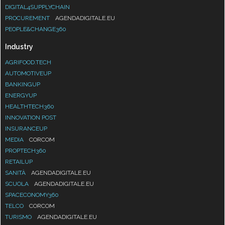
DIGITAL4SUPPLYCHAIN
PROCUREMENT
AGENDADIGITALE.EU
PEOPLE&CHANGE360
Industry
AGRIFOOD.TECH
AUTOMOTIVEUP
BANKINGUP
ENERGYUP
HEALTHTECH360
INNOVATION POST
INSURANCEUP
MEDIA
CORCOM
PROPTECH360
RETAILUP
SANITÀ
AGENDADIGITALE.EU
SCUOLA
AGENDADIGITALE.EU
SPACECONOMY360
TELCO
CORCOM
TURISMO
AGENDADIGITALE.EU