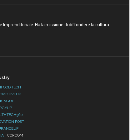
ne Imprenditoriale. Ha la missione di diffondere la cultura
ustry
IFOOD.TECH
OMOTIVEUP
KINGUP
RGYUP
LTHTECH360
OVATION POST
URANCEUP
IA
CORCOM