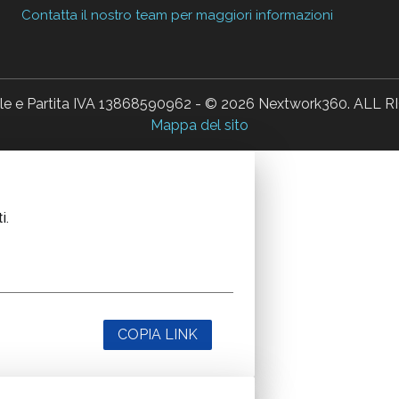
Contatta il nostro team per maggiori informazioni
ale e Partita IVA 13868590962 - © 2026 Nextwork360. AL
Mappa del sito
i.
COPIA LINK