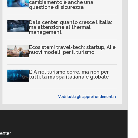
cambiamento è anche una
questione di sicurezza
Data center, quanto cresce l’Italia:
ma attenzione al thermal
management
Ecosistemi travel-tech: startup, AI e
nuovi modelli per il turismo
L’IA nel turismo corre, ma non per
tutti: la mappa italiana e globale
Vedi tutti gli approfondimenti >
enter