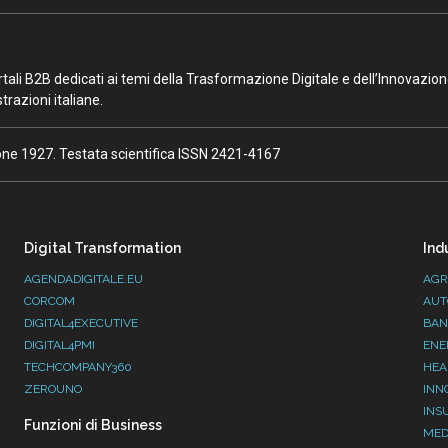
portali B2B dedicati ai temi della Trasformazione Digitale e dell’Innovazio
razioni italiane.
ione 1927. Testata scientifica ISSN 2421-4167
Digital Transformation
Ind
AGENDADIGITALE.EU
AGR
CORCOM
AUT
DIGITAL4EXECUTIVE
BAN
DIGITAL4PMI
ENE
TECHCOMPANY360
HEA
ZEROUNO
INN
INS
Funzioni di Business
MED