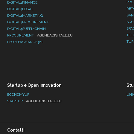
PRO
DIGITAL4FINANCE
RET
DIGITAL4LEGAL
SAN
DIGITAL4MARKETING
SC
DIGITAL4PROCUREMENT
SPA
DIGITAL4SUPPLYCHAIN
TEL
PROCUREMENT
AGENDADIGITALE.EU
TUR
PEOPLE&CHANGE360
Startup e Open Innovation
Stu
ECONOMYUP
UNI
STARTUP
AGENDADIGITALE.EU
Contatti