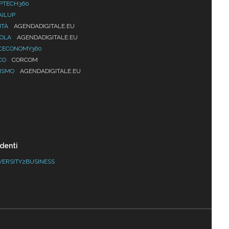
PTECH360
AILUP
ITÀ
AGENDADIGITALE.EU
UOLA
AGENDADIGITALE.EU
CECONOMY360
CO
CORCOM
ISMO
AGENDADIGITALE.EU
denti
VERSITY2BUSINESS