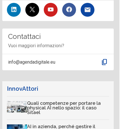
Contattaci
Vuoi maggiori informazioni?
content_copy
info@agendadigitale.eu
InnovAttori
Quali competenze per portare la
physical AI nello spazio: il caso
Sitael
AI in azienda, perché gestire il