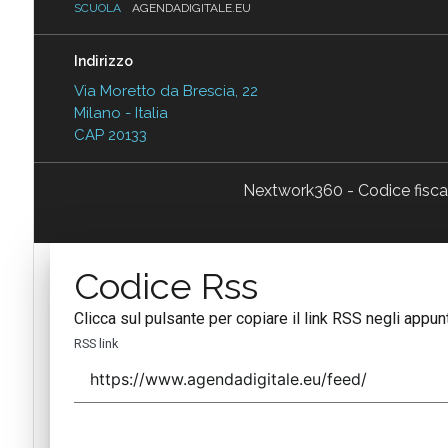
SCUOLA
AGENDADIGITALE.EU
Indirizzo
Via Moretto da Brescia, 22
Milano - Italia
CAP 20133
Nextwork360 - Codice fisc
Codice Rss
Clicca sul pulsante per copiare il link RSS negli appunt
RSS link