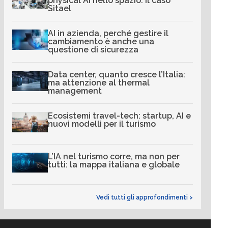
physical AI nello spazio: il caso
Sitael
AI in azienda, perché gestire il
cambiamento è anche una
questione di sicurezza
Data center, quanto cresce l’Italia:
ma attenzione al thermal
management
Ecosistemi travel-tech: startup, AI e
nuovi modelli per il turismo
L’IA nel turismo corre, ma non per
tutti: la mappa italiana e globale
Vedi tutti gli approfondimenti >