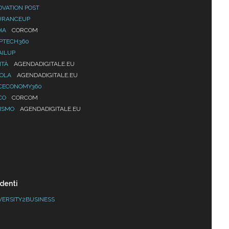
OVATION POST
URANCEUP
IA
CORCOM
PTECH360
AILUP
ITÀ
AGENDADIGITALE.EU
UOLA
AGENDADIGITALE.EU
CECONOMY360
CO
CORCOM
ISMO
AGENDADIGITALE.EU
denti
VERSITY2BUSINESS