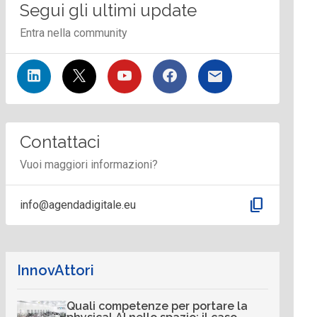
Segui gli ultimi update
Entra nella community
Contattaci
Vuoi maggiori informazioni?
content_copy
info@agendadigitale.eu
InnovAttori
Quali competenze per portare la