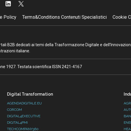
e Policy
Terms&Conditions Contenuti Specialistici
Cookie C
portali B2B dedicati ai temi della Trasformazione Digitale e dell’Innovazio
razioni italiane.
ione 1927. Testata scientifica ISSN 2421-4167
Digital Transformation
Ind
AGENDADIGITALE.EU
AGR
CORCOM
AUT
DIGITAL4EXECUTIVE
BAN
DIGITAL4PMI
ENE
TECHCOMPANY360
HEA