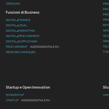
ZEROUNO
INN
INS
Funzioni di Business
MED
PRO
DIGITAL4FINANCE
RET
DIGITAL4LEGAL
SAN
DIGITAL4MARKETING
SC
DIGITAL4PROCUREMENT
SPA
DIGITAL4SUPPLYCHAIN
TEL
PROCUREMENT
AGENDADIGITALE.EU
TUR
PEOPLE&CHANGE360
Startup e Open Innovation
Stu
ECONOMYUP
UNI
STARTUP
AGENDADIGITALE.EU