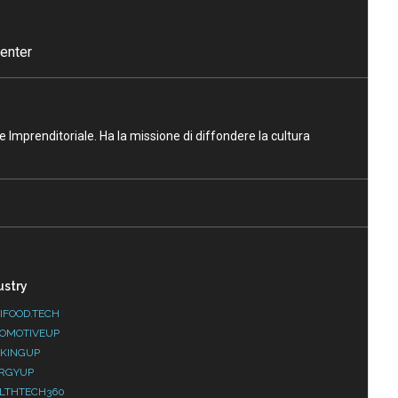
enter
ne Imprenditoriale. Ha la missione di diffondere la cultura
ustry
IFOOD.TECH
OMOTIVEUP
KINGUP
RGYUP
LTHTECH360