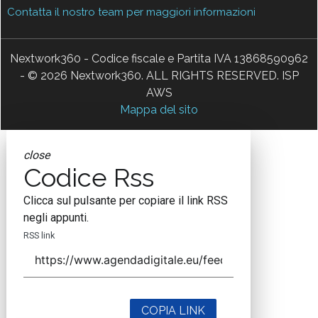
Contatta il nostro team per maggiori informazioni
Nextwork360 - Codice fiscale e Partita IVA 13868590962
- © 2026 Nextwork360. ALL RIGHTS RESERVED. ISP
AWS
Mappa del sito
close
Codice Rss
Clicca sul pulsante per copiare il link RSS
negli appunti.
RSS link
COPIA LINK