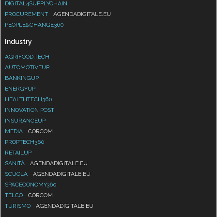
DIGITAL4SUPPLYCHAIN
PROCUREMENT
AGENDADIGITALE.EU
PEOPLE&CHANGE360
Industry
AGRIFOOD.TECH
AUTOMOTIVEUP
BANKINGUP
ENERGYUP
HEALTHTECH360
INNOVATION POST
INSURANCEUP
MEDIA
CORCOM
PROPTECH360
RETAILUP
SANITÀ
AGENDADIGITALE.EU
SCUOLA
AGENDADIGITALE.EU
SPACECONOMY360
TELCO
CORCOM
TURISMO
AGENDADIGITALE.EU