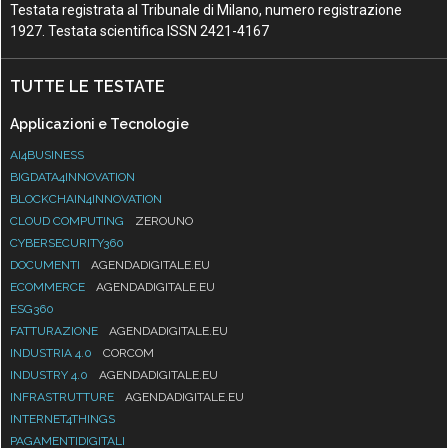
Testata registrata al Tribunale di Milano, numero registrazione
1927. Testata scientifica ISSN 2421-4167
TUTTE LE TESTATE
Applicazioni e Tecnologie
AI4BUSINESS
BIGDATA4INNOVATION
BLOCKCHAIN4INNOVATION
CLOUD COMPUTING
ZEROUNO
CYBERSECURITY360
DOCUMENTI
AGENDADIGITALE.EU
ECOMMERCE
AGENDADIGITALE.EU
ESG360
FATTURAZIONE
AGENDADIGITALE.EU
INDUSTRIA 4.0
CORCOM
INDUSTRY 4.0
AGENDADIGITALE.EU
INFRASTRUTTURE
AGENDADIGITALE.EU
INTERNET4THINGS
PAGAMENTIDIGITALI