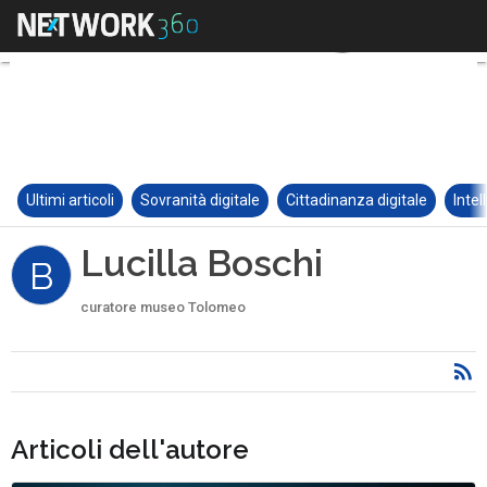
Ultimi articoli
Sovranità digitale
Cittadinanza digitale
Intel
Lucilla Boschi
B
curatore museo Tolomeo
Articoli dell'autore