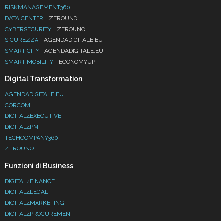
RISKMANAGEMENT360
DATA CENTER
ZEROUNO
CYBERSECURITY
ZEROUNO
SICUREZZA
AGENDADIGITALE.EU
SMART CITY
AGENDADIGITALE.EU
SMART MOBILITY
ECONOMYUP
Digital Transformation
AGENDADIGITALE.EU
CORCOM
DIGITAL4EXECUTIVE
DIGITAL4PMI
TECHCOMPANY360
ZEROUNO
Funzioni di Business
DIGITAL4FINANCE
DIGITAL4LEGAL
DIGITAL4MARKETING
DIGITAL4PROCUREMENT