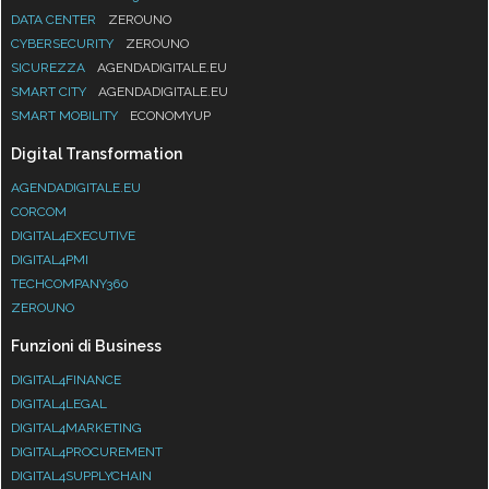
DATA CENTER
ZEROUNO
CYBERSECURITY
ZEROUNO
SICUREZZA
AGENDADIGITALE.EU
SMART CITY
AGENDADIGITALE.EU
SMART MOBILITY
ECONOMYUP
Digital Transformation
AGENDADIGITALE.EU
CORCOM
DIGITAL4EXECUTIVE
DIGITAL4PMI
TECHCOMPANY360
ZEROUNO
Funzioni di Business
DIGITAL4FINANCE
DIGITAL4LEGAL
DIGITAL4MARKETING
DIGITAL4PROCUREMENT
DIGITAL4SUPPLYCHAIN