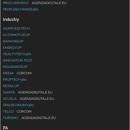
PROCUREMENT
AGENDADIGITALE.EU
PEOPLE&CHANGE360
Industry
AGRIFOOD.TECH
AUTOMOTIVEUP
BANKINGUP
ENERGYUP
HEALTHTECH360
INNOVATION POST
INSURANCEUP
MEDIA
CORCOM
PROPTECH360
RETAILUP
SANITÀ
AGENDADIGITALE.EU
SCUOLA
AGENDADIGITALE.EU
SPACECONOMY360
TELCO
CORCOM
TURISMO
AGENDADIGITALE.EU
PA