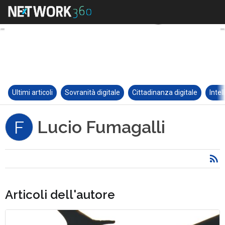
Ultimi articoli
Sovranità digitale
Cittadinanza digitale
Intel
Lucio Fumagalli
F
Articoli dell'autore