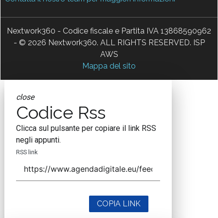
Nextwork360 - Codice fiscale e Partita IVA 13868590962
- © 2026 Nextwork360. ALL RIGHTS RESERVED. ISP
AWS
Mappa del sito
close
Codice Rss
Clicca sul pulsante per copiare il link RSS
negli appunti.
RSS link
COPIA LINK