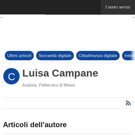
Ultimi articoli
Sovranità digitale
Cittadinanza digitale
Intel
Luisa Campane
C
Analista, Politecnico di Milano
Articoli dell'autore