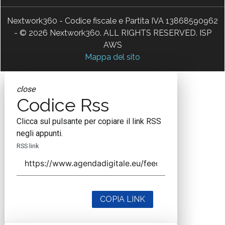
Nextwork360 - Codice fiscale e Partita IVA 13868590962
- © 2026 Nextwork360. ALL RIGHTS RESERVED. ISP
AWS
Mappa del sito
close
Codice Rss
Clicca sul pulsante per copiare il link RSS
negli appunti.
RSS link
COPIA LINK