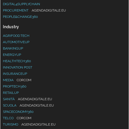
DIGITAL4SUPPLYCHAIN
PROCUREMENT
AGENDADIGITALE.EU
PEOPLE&CHANGE360
Industry
AGRIFOOD.TECH
AUTOMOTIVEUP
BANKINGUP
ENERGYUP
HEALTHTECH360
INNOVATION POST
INSURANCEUP
MEDIA
CORCOM
PROPTECH360
RETAILUP
SANITÀ
AGENDADIGITALE.EU
SCUOLA
AGENDADIGITALE.EU
SPACECONOMY360
TELCO
CORCOM
TURISMO
AGENDADIGITALE.EU