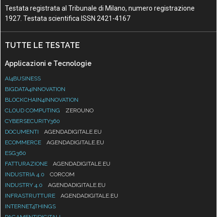
Testata registrata al Tribunale di Milano, numero registrazione
1927. Testata scientifica ISSN 2421-4167
TUTTE LE TESTATE
Applicazioni e Tecnologie
AI4BUSINESS
BIGDATA4INNOVATION
BLOCKCHAIN4INNOVATION
CLOUD COMPUTING
ZEROUNO
CYBERSECURITY360
DOCUMENTI
AGENDADIGITALE.EU
ECOMMERCE
AGENDADIGITALE.EU
ESG360
FATTURAZIONE
AGENDADIGITALE.EU
INDUSTRIA 4.0
CORCOM
INDUSTRY 4.0
AGENDADIGITALE.EU
INFRASTRUTTURE
AGENDADIGITALE.EU
INTERNET4THINGS
PAGAMENTIDIGITALI