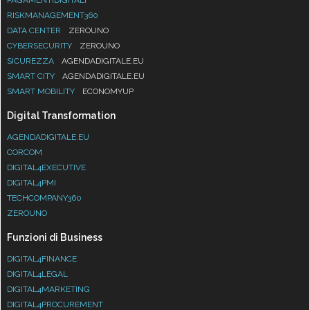
RISKMANAGEMENT360
DATA CENTER
ZEROUNO
CYBERSECURITY
ZEROUNO
SICUREZZA
AGENDADIGITALE.EU
SMART CITY
AGENDADIGITALE.EU
SMART MOBILITY
ECONOMYUP
Digital Transformation
AGENDADIGITALE.EU
CORCOM
DIGITAL4EXECUTIVE
DIGITAL4PMI
TECHCOMPANY360
ZEROUNO
Funzioni di Business
DIGITAL4FINANCE
DIGITAL4LEGAL
DIGITAL4MARKETING
DIGITAL4PROCUREMENT