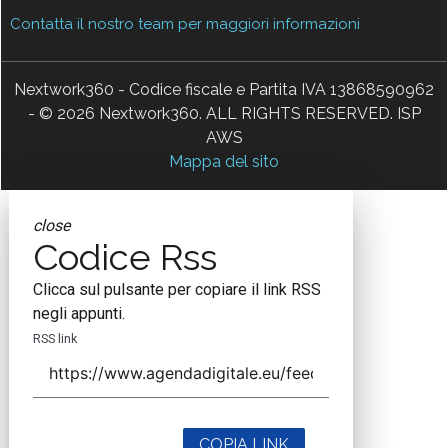
Contatta il nostro team per maggiori informazioni
Nextwork360 - Codice fiscale e Partita IVA 13868590962
- © 2026 Nextwork360. ALL RIGHTS RESERVED. ISP
AWS
Mappa del sito
close
Codice Rss
Clicca sul pulsante per copiare il link RSS
negli appunti.
RSS link
COPIA LINK