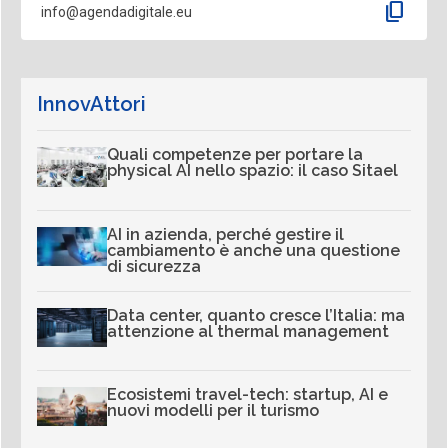
content_copy
info@agendadigitale.eu
InnovAttori
Quali competenze per portare la
physical AI nello spazio: il caso Sitael
AI in azienda, perché gestire il
cambiamento è anche una questione
di sicurezza
Data center, quanto cresce l’Italia: ma
attenzione al thermal management
Ecosistemi travel-tech: startup, AI e
nuovi modelli per il turismo