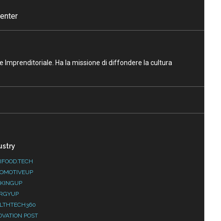
enter
ne Imprenditoriale. Ha la missione di diffondere la cultura
ustry
IFOOD.TECH
OMOTIVEUP
KINGUP
RGYUP
LTHTECH360
OVATION POST