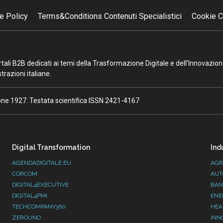
e Policy
Terms&Conditions Contenuti Specialistici
Cookie C
portali B2B dedicati ai temi della Trasformazione Digitale e dell’Innovazio
razioni italiane.
ione 1927. Testata scientifica ISSN 2421-4167
Digital Transformation
Ind
AGENDADIGITALE.EU
AGR
CORCOM
AUT
DIGITAL4EXECUTIVE
BAN
DIGITAL4PMI
ENE
TECHCOMPANY360
HEA
ZEROUNO
INN