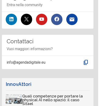
Entra nella community
Contattaci
Vuoi maggiori informazioni?
content_copy
info@agendadigitale.eu
InnovAttori
Quali competenze per portare la
physical AI nello spazio: il caso
Sitael