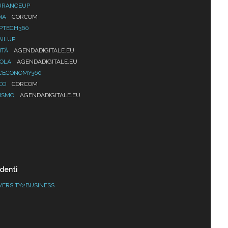
URANCEUP
IA
CORCOM
PTECH360
AILUP
ITÀ
AGENDADIGITALE.EU
UOLA
AGENDADIGITALE.EU
CECONOMY360
CO
CORCOM
ISMO
AGENDADIGITALE.EU
denti
VERSITY2BUSINESS