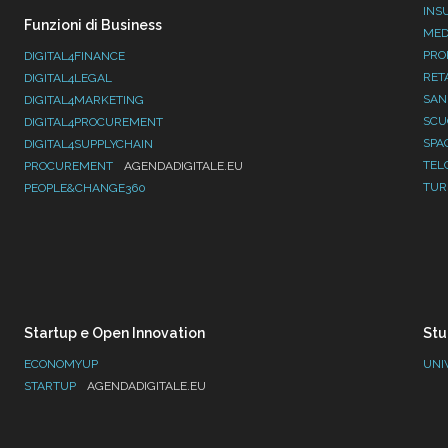
INS
Funzioni di Business
MED
PRO
DIGITAL4FINANCE
RET
DIGITAL4LEGAL
SAN
DIGITAL4MARKETING
SC
DIGITAL4PROCUREMENT
SPA
DIGITAL4SUPPLYCHAIN
TEL
PROCUREMENT
AGENDADIGITALE.EU
TUR
PEOPLE&CHANGE360
Startup e Open Innovation
Stu
ECONOMYUP
UNI
STARTUP
AGENDADIGITALE.EU