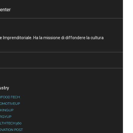
enter
ne Imprenditoriale. Ha la missione di diffondere la cultura
ustry
IFOOD.TECH
OMOTIVEUP
KINGUP
RGYUP
LTHTECH360
OVATION POST