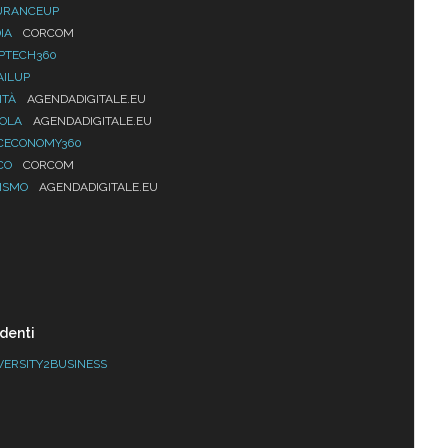
URANCEUP
IA
CORCOM
PTECH360
AILUP
ITÀ
AGENDADIGITALE.EU
UOLA
AGENDADIGITALE.EU
CECONOMY360
CO
CORCOM
ISMO
AGENDADIGITALE.EU
denti
VERSITY2BUSINESS