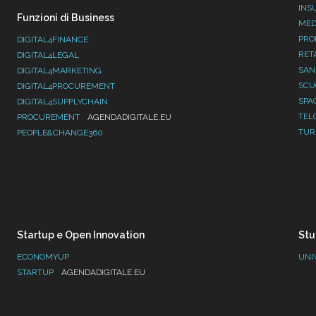
INS
Funzioni di Business
MED
PRO
DIGITAL4FINANCE
RET
DIGITAL4LEGAL
SAN
DIGITAL4MARKETING
SC
DIGITAL4PROCUREMENT
SPA
DIGITAL4SUPPLYCHAIN
TEL
PROCUREMENT
AGENDADIGITALE.EU
TUR
PEOPLE&CHANGE360
Startup e Open Innovation
Stu
ECONOMYUP
UNI
STARTUP
AGENDADIGITALE.EU