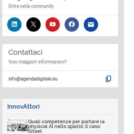
Entra nella community
Contattaci
Vuoi maggiori informazioni?
content_copy
info@agendadigitale.eu
InnovAttori
Quali competenze per portare la
physical AI nello spazio: il caso
Sitael