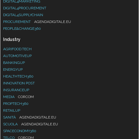
DIGITAL4MARKETING
DIGITAL4PROCUREMENT
DIGITAL4SUPPLYCHAIN
PROCUREMENT
AGENDADIGITALE.EU
PEOPLE&CHANGE360
Industry
AGRIFOOD.TECH
AUTOMOTIVEUP
BANKINGUP
ENERGYUP
HEALTHTECH360
INNOVATION POST
INSURANCEUP
MEDIA
CORCOM
PROPTECH360
RETAILUP
SANITÀ
AGENDADIGITALE.EU
SCUOLA
AGENDADIGITALE.EU
SPACECONOMY360
TELCO
CORCOM