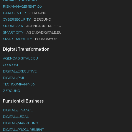
RISKMANAGEMENT360
DATA CENTER
ZEROUNO
CYBERSECURITY
ZEROUNO
SICUREZZA
AGENDADIGITALE.EU
SMART CITY
AGENDADIGITALE.EU
SMART MOBILITY
ECONOMYUP
Digital Transformation
AGENDADIGITALE.EU
CORCOM
DIGITAL4EXECUTIVE
DIGITAL4PMI
TECHCOMPANY360
ZEROUNO
Funzioni di Business
DIGITAL4FINANCE
DIGITAL4LEGAL
DIGITAL4MARKETING
DIGITAL4PROCUREMENT