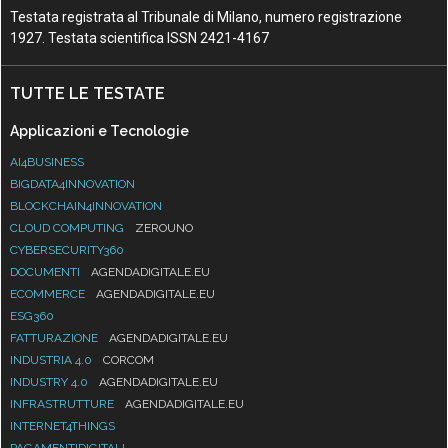
Testata registrata al Tribunale di Milano, numero registrazione
1927. Testata scientifica ISSN 2421-4167
TUTTE LE TESTATE
Applicazioni e Tecnologie
AI4BUSINESS
BIGDATA4INNOVATION
BLOCKCHAIN4INNOVATION
CLOUD COMPUTING
ZEROUNO
CYBERSECURITY360
DOCUMENTI
AGENDADIGITALE.EU
ECOMMERCE
AGENDADIGITALE.EU
ESG360
FATTURAZIONE
AGENDADIGITALE.EU
INDUSTRIA 4.0
CORCOM
INDUSTRY 4.0
AGENDADIGITALE.EU
INFRASTRUTTURE
AGENDADIGITALE.EU
INTERNET4THINGS
PAGAMENTIDIGITALI