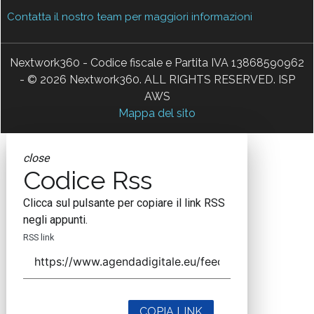
Contatta il nostro team per maggiori informazioni
Nextwork360 - Codice fiscale e Partita IVA 13868590962
- © 2026 Nextwork360. ALL RIGHTS RESERVED. ISP
AWS
Mappa del sito
close
Codice Rss
Clicca sul pulsante per copiare il link RSS
negli appunti.
RSS link
COPIA LINK