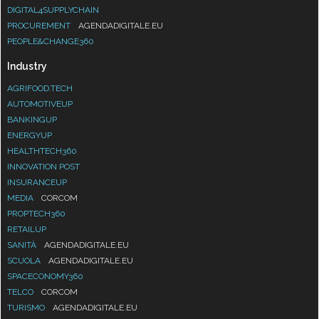
DIGITAL4SUPPLYCHAIN
PROCUREMENT
AGENDADIGITALE.EU
PEOPLE&CHANGE360
Industry
AGRIFOOD.TECH
AUTOMOTIVEUP
BANKINGUP
ENERGYUP
HEALTHTECH360
INNOVATION POST
INSURANCEUP
MEDIA
CORCOM
PROPTECH360
RETAILUP
SANITÀ
AGENDADIGITALE.EU
SCUOLA
AGENDADIGITALE.EU
SPACECONOMY360
TELCO
CORCOM
TURISMO
AGENDADIGITALE.EU