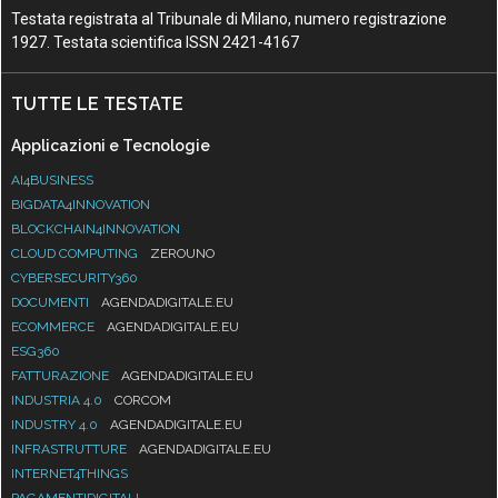
Testata registrata al Tribunale di Milano, numero registrazione
1927. Testata scientifica ISSN 2421-4167
TUTTE LE TESTATE
Applicazioni e Tecnologie
AI4BUSINESS
BIGDATA4INNOVATION
BLOCKCHAIN4INNOVATION
CLOUD COMPUTING
ZEROUNO
CYBERSECURITY360
DOCUMENTI
AGENDADIGITALE.EU
ECOMMERCE
AGENDADIGITALE.EU
ESG360
FATTURAZIONE
AGENDADIGITALE.EU
INDUSTRIA 4.0
CORCOM
INDUSTRY 4.0
AGENDADIGITALE.EU
INFRASTRUTTURE
AGENDADIGITALE.EU
INTERNET4THINGS
PAGAMENTIDIGITALI