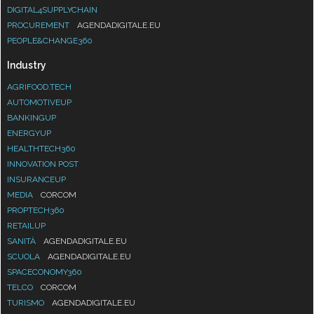
DIGITAL4SUPPLYCHAIN
PROCUREMENT
AGENDADIGITALE.EU
PEOPLE&CHANGE360
Industry
AGRIFOOD.TECH
AUTOMOTIVEUP
BANKINGUP
ENERGYUP
HEALTHTECH360
INNOVATION POST
INSURANCEUP
MEDIA
CORCOM
PROPTECH360
RETAILUP
SANITÀ
AGENDADIGITALE.EU
SCUOLA
AGENDADIGITALE.EU
SPACECONOMY360
TELCO
CORCOM
TURISMO
AGENDADIGITALE.EU