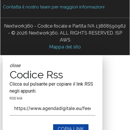
Contatta il nostro team per maggiori informazioni
Nextwork360 - Codice fiscale e Partita IVA 13868590962
- © 2026 Nextwork360. ALL RIGHTS RESERVED. ISP
AWS
Mappa del sito
close
Codice Rss
Clicca sul pulsante per copiare il link RSS
negli appunti.
RSS link
COPIA LINK