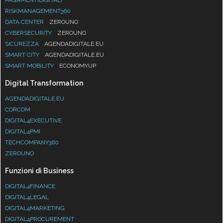
RISKMANAGEMENT360
DATA CENTER
ZEROUNO
CYBERSECURITY
ZEROUNO
SICUREZZA
AGENDADIGITALE.EU
SMART CITY
AGENDADIGITALE.EU
SMART MOBILITY
ECONOMYUP
Digital Transformation
AGENDADIGITALE.EU
CORCOM
DIGITAL4EXECUTIVE
DIGITAL4PMI
TECHCOMPANY360
ZEROUNO
Funzioni di Business
DIGITAL4FINANCE
DIGITAL4LEGAL
DIGITAL4MARKETING
DIGITAL4PROCUREMENT