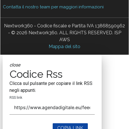
Contatta il nostro team per maggiori informazioni
Nextwork360 - Codice fiscale e Partita IVA 13868590962
- © 2026 Nextwork360. ALL RIGHTS RESERVED. ISP
AWS
Mappa del sito
close
Codice Rss
Clicca sul pulsante per copiare il link RSS
negli appunti.
RSS link
COPIA LINK