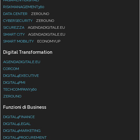
RISKMANAGEMENT360
DATA CENTER
ZEROUNO
CYBERSECURITY
ZEROUNO
SICUREZZA
AGENDADIGITALE.EU
SMART CITY
AGENDADIGITALE.EU
SMART MOBILITY
ECONOMYUP
Digital Transformation
AGENDADIGITALE.EU
CORCOM
DIGITAL4EXECUTIVE
DIGITAL4PMI
TECHCOMPANY360
ZEROUNO
Funzioni di Business
DIGITAL4FINANCE
DIGITAL4LEGAL
DIGITAL4MARKETING
DIGITAL4PROCUREMENT