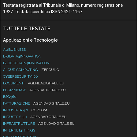
Testata registrata al Tribunale di Milano, numero registrazione
1927. Testata scientifica ISSN 2421-4167
TUTTE LE TESTATE
Applicazioni e Tecnologie
AI4BUSINESS
BIGDATA4INNOVATION
BLOCKCHAIN4INNOVATION
CLOUD COMPUTING
ZEROUNO
CYBERSECURITY360
DOCUMENTI
AGENDADIGITALE.EU
ECOMMERCE
AGENDADIGITALE.EU
ESG360
FATTURAZIONE
AGENDADIGITALE.EU
INDUSTRIA 4.0
CORCOM
INDUSTRY 4.0
AGENDADIGITALE.EU
INFRASTRUTTURE
AGENDADIGITALE.EU
INTERNET4THINGS
PAGAMENTIDIGITALI