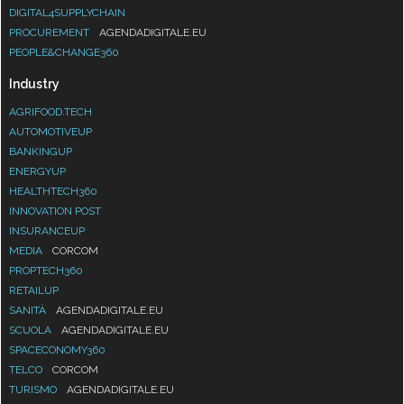
DIGITAL4SUPPLYCHAIN
PROCUREMENT
AGENDADIGITALE.EU
PEOPLE&CHANGE360
Industry
AGRIFOOD.TECH
AUTOMOTIVEUP
BANKINGUP
ENERGYUP
HEALTHTECH360
INNOVATION POST
INSURANCEUP
MEDIA
CORCOM
PROPTECH360
RETAILUP
SANITÀ
AGENDADIGITALE.EU
SCUOLA
AGENDADIGITALE.EU
SPACECONOMY360
TELCO
CORCOM
TURISMO
AGENDADIGITALE.EU