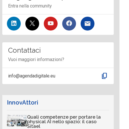
Entra nella community
Contattaci
Vuoi maggiori informazioni?
content_copy
info@agendadigitale.eu
InnovAttori
Quali competenze per portare la
physical AI nello spazio: il caso
Sitael