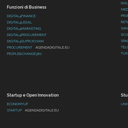
INS
Funzioni di Business
MED
PRO
DIGITAL4FINANCE
RET
DIGITAL4LEGAL
SAN
DIGITAL4MARKETING
SC
DIGITAL4PROCUREMENT
SPA
DIGITAL4SUPPLYCHAIN
TEL
PROCUREMENT
AGENDADIGITALE.EU
TUR
PEOPLE&CHANGE360
Startup e Open Innovation
Stu
ECONOMYUP
UNI
STARTUP
AGENDADIGITALE.EU