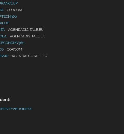
URANCEUP
IA
CORCOM
PTECH360
AILUP
ITÀ
AGENDADIGITALE.EU
UOLA
AGENDADIGITALE.EU
CECONOMY360
CO
CORCOM
ISMO
AGENDADIGITALE.EU
denti
VERSITY2BUSINESS