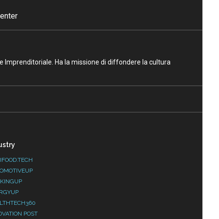
enter
ne Imprenditoriale. Ha la missione di diffondere la cultura
ustry
IFOOD.TECH
OMOTIVEUP
KINGUP
RGYUP
LTHTECH360
OVATION POST