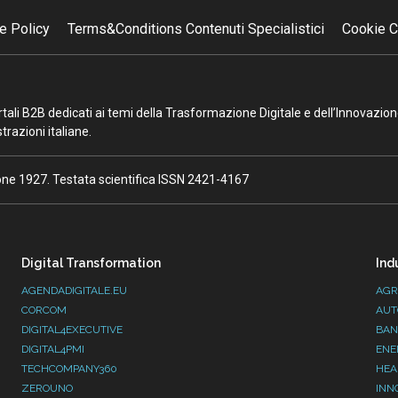
e Policy
Terms&Conditions Contenuti Specialistici
Cookie C
portali B2B dedicati ai temi della Trasformazione Digitale e dell’Innovazio
razioni italiane.
ione 1927. Testata scientifica ISSN 2421-4167
Digital Transformation
Ind
AGENDADIGITALE.EU
AGR
CORCOM
AUT
DIGITAL4EXECUTIVE
BAN
DIGITAL4PMI
ENE
TECHCOMPANY360
HEA
ZEROUNO
INN