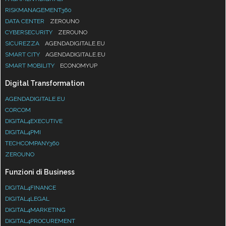
RISKMANAGEMENT360
DATA CENTER
ZEROUNO
CYBERSECURITY
ZEROUNO
SICUREZZA
AGENDADIGITALE.EU
SMART CITY
AGENDADIGITALE.EU
SMART MOBILITY
ECONOMYUP
Digital Transformation
AGENDADIGITALE.EU
CORCOM
DIGITAL4EXECUTIVE
DIGITAL4PMI
TECHCOMPANY360
ZEROUNO
Funzioni di Business
DIGITAL4FINANCE
DIGITAL4LEGAL
DIGITAL4MARKETING
DIGITAL4PROCUREMENT