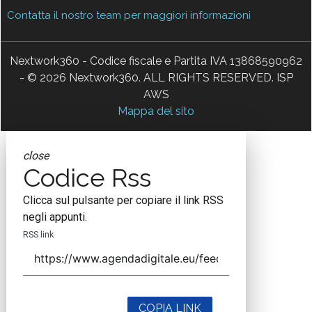
Contatta il nostro team per maggiori informazioni
Nextwork360 - Codice fiscale e Partita IVA 13868590962
- © 2026 Nextwork360. ALL RIGHTS RESERVED. ISP
AWS
Mappa del sito
close
Codice Rss
Clicca sul pulsante per copiare il link RSS
negli appunti.
RSS link
COPIA LINK