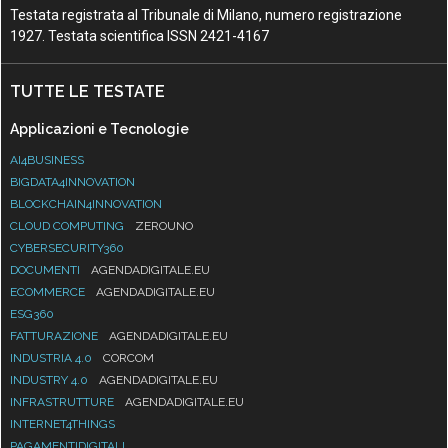
Testata registrata al Tribunale di Milano, numero registrazione
1927. Testata scientifica ISSN 2421-4167
TUTTE LE TESTATE
Applicazioni e Tecnologie
AI4BUSINESS
BIGDATA4INNOVATION
BLOCKCHAIN4INNOVATION
CLOUD COMPUTING
ZEROUNO
CYBERSECURITY360
DOCUMENTI
AGENDADIGITALE.EU
ECOMMERCE
AGENDADIGITALE.EU
ESG360
FATTURAZIONE
AGENDADIGITALE.EU
INDUSTRIA 4.0
CORCOM
INDUSTRY 4.0
AGENDADIGITALE.EU
INFRASTRUTTURE
AGENDADIGITALE.EU
INTERNET4THINGS
PAGAMENTIDIGITALI