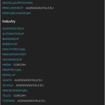
DIGITAL4SUPPLYCHAIN
PROCUREMENT
AGENDADIGITALE.EU
PEOPLE&CHANGE360
Industry
AGRIFOOD.TECH
AUTOMOTIVEUP
BANKINGUP
ENERGYUP
HEALTHTECH360
INNOVATION POST
INSURANCEUP
MEDIA
CORCOM
PROPTECH360
RETAILUP
SANITÀ
AGENDADIGITALE.EU
SCUOLA
AGENDADIGITALE.EU
SPACECONOMY360
TELCO
CORCOM
TURISMO
AGENDADIGITALE.EU