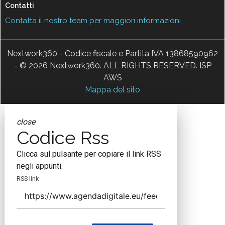
Contatti
Contatta il nostro team per maggiori informazioni
Nextwork360 - Codice fiscale e Partita IVA 13868590962
- © 2026 Nextwork360. ALL RIGHTS RESERVED. ISP
AWS
Mappa del sito
close
Codice Rss
Clicca sul pulsante per copiare il link RSS
negli appunti.
RSS link