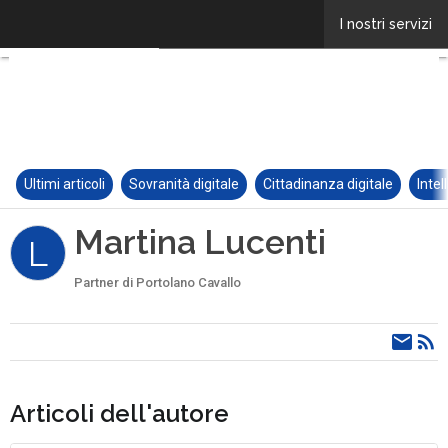
Ultimi articoli
Sovranità digitale
Cittadinanza digitale
Intel
Martina Lucenti
L
Partner di Portolano Cavallo
Articoli dell'autore