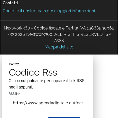
Contatti
Contatta il nostro team per maggiori informazioni
Nextwork360 - Codice fiscale e Partita IVA 13868590962
- © 2026 Nextwork360. ALL RIGHTS RESERVED. ISP
AWS
Mappa del sito
close
Codice Rss
Clicca sul pulsante per copiare il link RSS
negli appunti.
RSS link