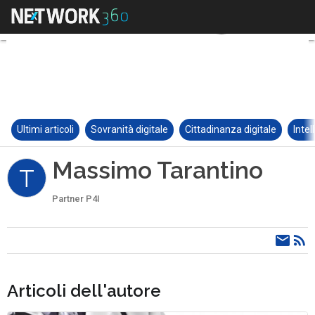
Ultimi articoli
Sovranità digitale
Cittadinanza digitale
Intel
Massimo Tarantino
T
Partner P4I
Articoli dell'autore