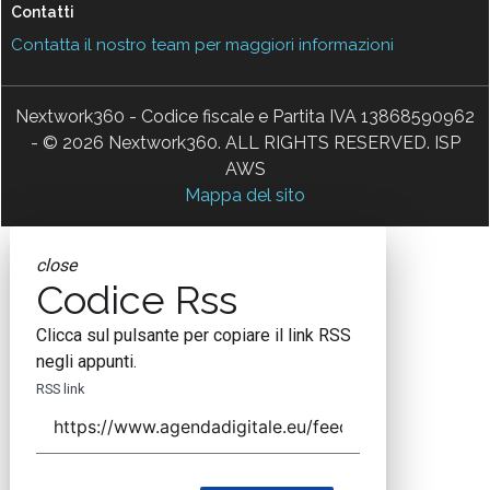
Contatti
Contatta il nostro team per maggiori informazioni
Nextwork360 - Codice fiscale e Partita IVA 13868590962
- © 2026 Nextwork360. ALL RIGHTS RESERVED. ISP
AWS
Mappa del sito
close
Codice Rss
Clicca sul pulsante per copiare il link RSS
negli appunti.
RSS link