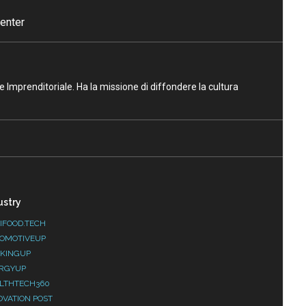
enter
ne Imprenditoriale. Ha la missione di diffondere la cultura
ustry
IFOOD.TECH
OMOTIVEUP
KINGUP
RGYUP
LTHTECH360
OVATION POST