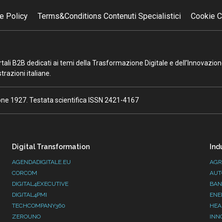
e Policy
Terms&Conditions Contenuti Specialistici
Cookie C
portali B2B dedicati ai temi della Trasformazione Digitale e dell’Innovazio
razioni italiane.
ione 1927. Testata scientifica ISSN 2421-4167
Digital Transformation
Ind
AGENDADIGITALE.EU
AGR
CORCOM
AUT
DIGITAL4EXECUTIVE
BAN
DIGITAL4PMI
ENE
TECHCOMPANY360
HEA
ZEROUNO
INN