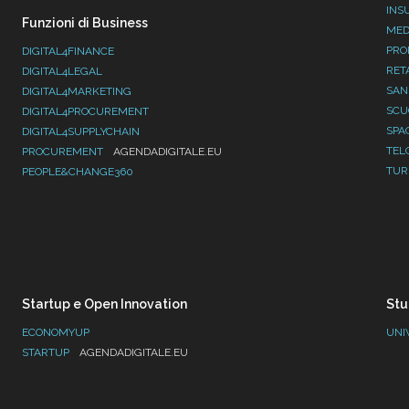
INS
Funzioni di Business
MED
PRO
DIGITAL4FINANCE
RET
DIGITAL4LEGAL
SAN
DIGITAL4MARKETING
SC
DIGITAL4PROCUREMENT
SPA
DIGITAL4SUPPLYCHAIN
TEL
PROCUREMENT
AGENDADIGITALE.EU
TUR
PEOPLE&CHANGE360
Startup e Open Innovation
Stu
ECONOMYUP
UNI
STARTUP
AGENDADIGITALE.EU