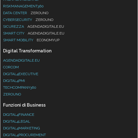
RISKMANAGEMENT360
DATA CENTER
ZEROUNO
CYBERSECURITY
ZEROUNO
SICUREZZA
AGENDADIGITALE.EU
SMART CITY
AGENDADIGITALE.EU
SMART MOBILITY
ECONOMYUP
Digital Transformation
AGENDADIGITALE.EU
CORCOM
DIGITAL4EXECUTIVE
DIGITAL4PMI
TECHCOMPANY360
ZEROUNO
Funzioni di Business
DIGITAL4FINANCE
DIGITAL4LEGAL
DIGITAL4MARKETING
DIGITAL4PROCUREMENT