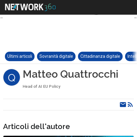
Ultimi articoli
Sovranità digitale
Cittadinanza digitale
Intel
Matteo Quattrocchi
Q
Head of AI EU Policy
Articoli dell'autore