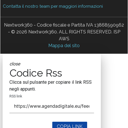
Contatta il nostro team per maggiori informazioni
Nextwork360 - Codice fiscale e Partita IVA 13868590962
- © 2026 Nextwork360. ALL RIGHTS RESERVED. ISP
AWS
Mappa del sito
close
Codice Rss
Clicca sul pulsante per copiare il link RSS
negli appunti.
RSS link
COPIA LINK