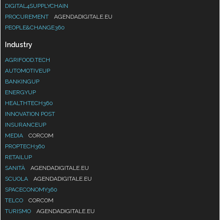
DIGITAL4SUPPLYCHAIN
PROCUREMENT
AGENDADIGITALE.EU
PEOPLE&CHANGE360
Industry
AGRIFOOD.TECH
AUTOMOTIVEUP
BANKINGUP
ENERGYUP
HEALTHTECH360
INNOVATION POST
INSURANCEUP
MEDIA
CORCOM
PROPTECH360
RETAILUP
SANITÀ
AGENDADIGITALE.EU
SCUOLA
AGENDADIGITALE.EU
SPACECONOMY360
TELCO
CORCOM
TURISMO
AGENDADIGITALE.EU