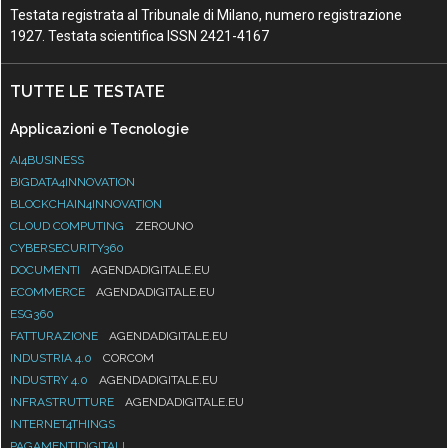
Testata registrata al Tribunale di Milano, numero registrazione
1927. Testata scientifica ISSN 2421-4167
TUTTE LE TESTATE
Applicazioni e Tecnologie
AI4BUSINESS
BIGDATA4INNOVATION
BLOCKCHAIN4INNOVATION
CLOUD COMPUTING
ZEROUNO
CYBERSECURITY360
DOCUMENTI
AGENDADIGITALE.EU
ECOMMERCE
AGENDADIGITALE.EU
ESG360
FATTURAZIONE
AGENDADIGITALE.EU
INDUSTRIA 4.0
CORCOM
INDUSTRY 4.0
AGENDADIGITALE.EU
INFRASTRUTTURE
AGENDADIGITALE.EU
INTERNET4THINGS
PAGAMENTIDIGITALI