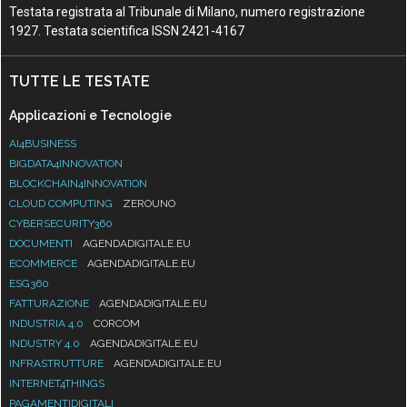
Testata registrata al Tribunale di Milano, numero registrazione
1927. Testata scientifica ISSN 2421-4167
TUTTE LE TESTATE
Applicazioni e Tecnologie
AI4BUSINESS
BIGDATA4INNOVATION
BLOCKCHAIN4INNOVATION
CLOUD COMPUTING
ZEROUNO
CYBERSECURITY360
DOCUMENTI
AGENDADIGITALE.EU
ECOMMERCE
AGENDADIGITALE.EU
ESG360
FATTURAZIONE
AGENDADIGITALE.EU
INDUSTRIA 4.0
CORCOM
INDUSTRY 4.0
AGENDADIGITALE.EU
INFRASTRUTTURE
AGENDADIGITALE.EU
INTERNET4THINGS
PAGAMENTIDIGITALI