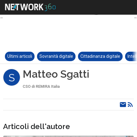
Ultimi articoli
Sovranità digitale
Cittadinanza digitale
Intel
Matteo Sgatti
S
CSO di REMIRA Italia
Articoli dell'autore