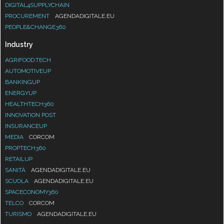
DIGITAL4SUPPLYCHAIN
PROCUREMENT
AGENDADIGITALE.EU
PEOPLE&CHANGE360
Industry
AGRIFOOD.TECH
AUTOMOTIVEUP
BANKINGUP
ENERGYUP
HEALTHTECH360
INNOVATION POST
INSURANCEUP
MEDIA
CORCOM
PROPTECH360
RETAILUP
SANITÀ
AGENDADIGITALE.EU
SCUOLA
AGENDADIGITALE.EU
SPACECONOMY360
TELCO
CORCOM
TURISMO
AGENDADIGITALE.EU