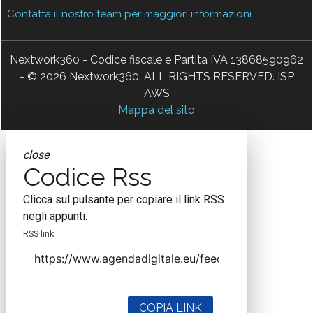
Contatta il nostro team per maggiori informazioni
Nextwork360 - Codice fiscale e Partita IVA 13868590962
- © 2026 Nextwork360. ALL RIGHTS RESERVED. ISP
AWS
Mappa del sito
close
Codice Rss
Clicca sul pulsante per copiare il link RSS
negli appunti.
RSS link
COPIA LINK