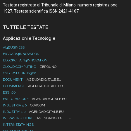
Testata registrata al Tribunale di Milano, numero registrazione
1927. Testata scientifica ISSN 2421-4167
TUTTE LE TESTATE
Applicazioni e Tecnologie
AI4BUSINESS
BIGDATA4INNOVATION
BLOCKCHAIN4INNOVATION
CLOUD COMPUTING
ZEROUNO
CYBERSECURITY360
DOCUMENTI
AGENDADIGITALE.EU
ECOMMERCE
AGENDADIGITALE.EU
ESG360
FATTURAZIONE
AGENDADIGITALE.EU
INDUSTRIA 4.0
CORCOM
INDUSTRY 4.0
AGENDADIGITALE.EU
INFRASTRUTTURE
AGENDADIGITALE.EU
INTERNET4THINGS
PAGAMENTIDIGITALI