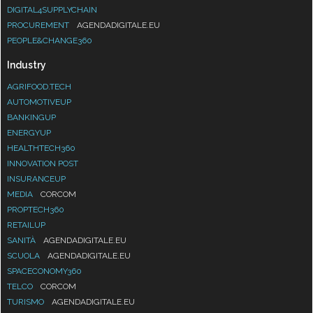
DIGITAL4SUPPLYCHAIN
PROCUREMENT
AGENDADIGITALE.EU
PEOPLE&CHANGE360
Industry
AGRIFOOD.TECH
AUTOMOTIVEUP
BANKINGUP
ENERGYUP
HEALTHTECH360
INNOVATION POST
INSURANCEUP
MEDIA
CORCOM
PROPTECH360
RETAILUP
SANITÀ
AGENDADIGITALE.EU
SCUOLA
AGENDADIGITALE.EU
SPACECONOMY360
TELCO
CORCOM
TURISMO
AGENDADIGITALE.EU