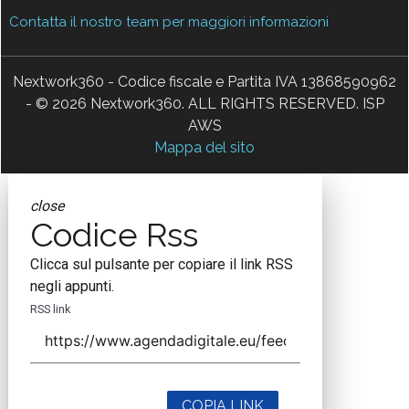
Contatta il nostro team per maggiori informazioni
Nextwork360 - Codice fiscale e Partita IVA 13868590962
- © 2026 Nextwork360. ALL RIGHTS RESERVED. ISP
AWS
Mappa del sito
close
Codice Rss
Clicca sul pulsante per copiare il link RSS
negli appunti.
RSS link
COPIA LINK