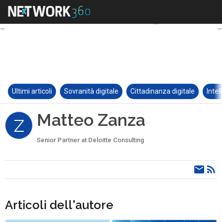
Ultimi articoli
Sovranità digitale
Cittadinanza digitale
Intel
Matteo Zanza
Z
Senior Partner at Deloitte Consulting
Articoli dell'autore