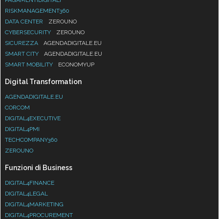
RISKMANAGEMENT360
DATA CENTER
ZEROUNO
CYBERSECURITY
ZEROUNO
SICUREZZA
AGENDADIGITALE.EU
SMART CITY
AGENDADIGITALE.EU
SMART MOBILITY
ECONOMYUP
Digital Transformation
AGENDADIGITALE.EU
CORCOM
DIGITAL4EXECUTIVE
DIGITAL4PMI
TECHCOMPANY360
ZEROUNO
Funzioni di Business
DIGITAL4FINANCE
DIGITAL4LEGAL
DIGITAL4MARKETING
DIGITAL4PROCUREMENT